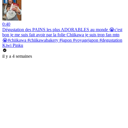
0:40
Dégustation des PAINS les plus ADORABLES au monde 😭c'est
bon je me suis fait avoir par la folie Chiikawa je suis trop fan mtn
😭#chiikawa #chiikawabakery #japon #voyagejapon #degustation
Kiwi Pinku
il y a 4 semaines