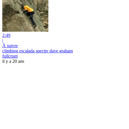
2:49
|
À suivre
climbing escalada spectre dave graham
fullcrum
il y a 20 ans