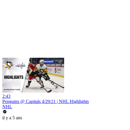
2:43
Penguins @ Capitals 4/29/21 | NHL Highlights
NHL
il y a 5 ans