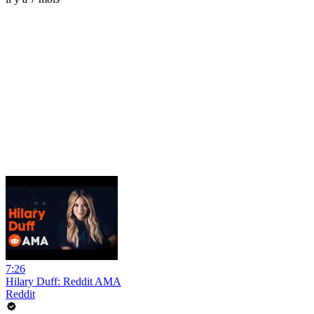
7:26
Hilary Duff: Reddit AMA
Reddit