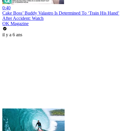
0:40
Cake Boss’ Buddy Valastro Is Determined To ‘Train His Hand’
After Accident: Watch
OK Magazine
il y a 6 ans