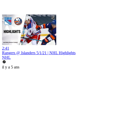
2:41
Rangers @ Islanders 5/1/21 | NHL Highlights
NHL
il y a 5 ans