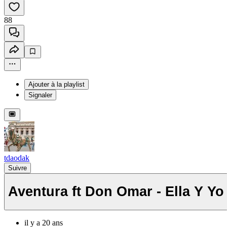
88
Ajouter à la playlist
Signaler
tdaodak
Suivre
Aventura ft Don Omar - Ella Y Yo
il y a 20 ans