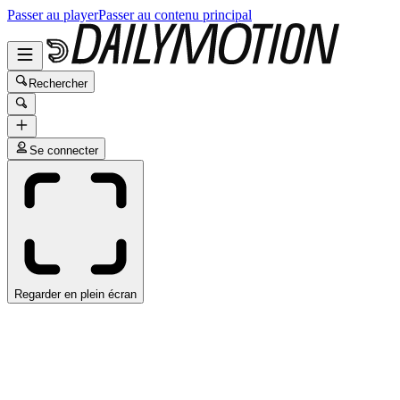
Passer au player
Passer au contenu principal
Rechercher
Se connecter
Regarder en plein écran