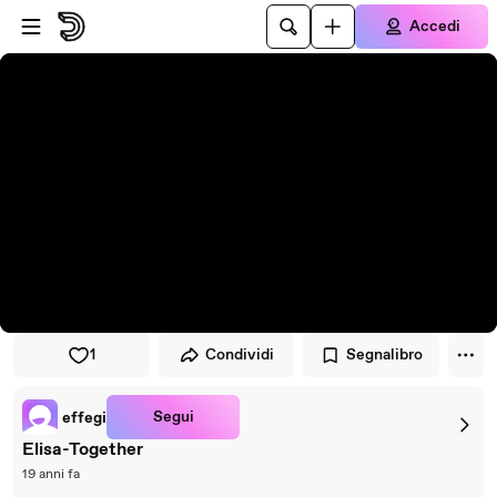
Vai al lettore
Passa al contenuto principale
Accedi
1
Condividi
Segnalibro
Segui
effegi
Elisa-Together
19 anni fa