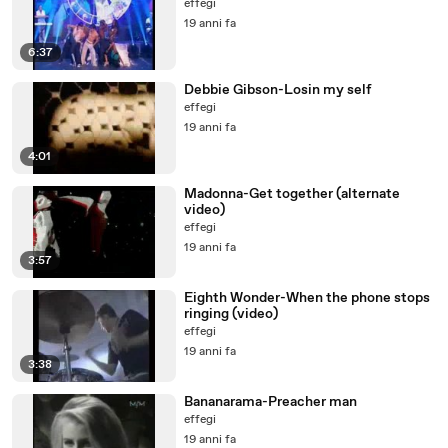
effegi
19 anni fa
6:37
Debbie Gibson-Losin my self
effegi
19 anni fa
4:01
Madonna-Get together (alternate
video)
effegi
19 anni fa
3:57
Eighth Wonder-When the phone stops
ringing (video)
effegi
19 anni fa
3:38
Bananarama-Preacher man
effegi
19 anni fa