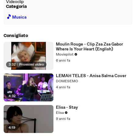
Videoclip
Categoria
🎵
Musica
Consigliato
Moulin Rouge - Clip Zsa Zsa Gabor
Where Is Your Heart (English)
Moviepilot
6 anni fa
3:32
|
Prossimi video
LEMAH TELES - Anisa Salma Cover
DOMESEMO
4 anni fa
4:32
Elisa - Stay
Elisa
9 anni fa
4:19