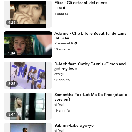
Elisa - Gli ostacoli del cuore
Elisa
4 anni fa
4:23
Adaline - Clip Life is Beautiful de Lana
Del Rey
PremiereFR
10 anni fa
1:04
D-Mob feat. Cathy Dennis-C'mon and
get my love
effegi
18 anni fa
3:35
Samantha Fox-Let Me Be Free (studio
version)
effegi
19 anni fa
3:47
Sabrina-Like a yo-yo
effegi