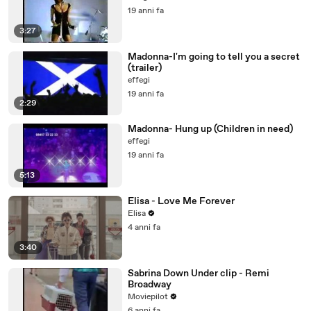
19 anni fa
3:27
Madonna-I'm going to tell you a secret
(trailer)
effegi
19 anni fa
2:29
Madonna- Hung up (Children in need)
effegi
19 anni fa
5:13
Elisa - Love Me Forever
Elisa
4 anni fa
3:40
Sabrina Down Under clip - Remi
Broadway
Moviepilot