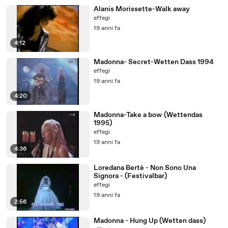
Alanis Morissette-Walk away
effegi
19 anni fa
4:12
Madonna- Secret-Wetten Dass 1994
effegi
19 anni fa
4:20
Madonna-Take a bow (Wettendas
1995)
effegi
19 anni fa
4:36
Loredana Bertè - Non Sono Una
Signora - (Festivalbar)
effegi
19 anni fa
2:56
Madonna - Hung Up (Wetten dass)