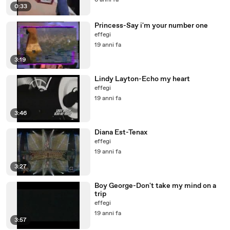
6 anni fa
0:33
Princess-Say i'm your number one
effegi
19 anni fa
3:19
Lindy Layton-Echo my heart
effegi
19 anni fa
3:46
Diana Est-Tenax
effegi
19 anni fa
3:27
Boy George-Don't take my mind on a
trip
effegi
19 anni fa
3:57