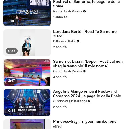
Festival di Sanremo, le pagelle della
finale
Gazzetta di Parma
1 anno fa
1:16
Loredana Bertè | Road To Sanremo
2024
Billboard Italia
2 anni fa
0:58
Sanremo, Lazza: "Dopo il Festival non
sbaglieranno piu' il mio nome"
Gazzetta di Parma
3 anni fa
2:47
Angelina Mango vince il Festival di
Sanremo 2024, le pagelle della finale
euronews (in Italiano)
2 anni fa
0:35
Princess-Say i'm your number one
effegi