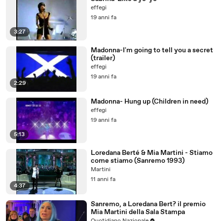
effegi
19 anni fa
3:27
Madonna-I'm going to tell you a secret
(trailer)
effegi
19 anni fa
2:29
Madonna- Hung up (Children in need)
effegi
19 anni fa
5:13
Loredana Berté & Mia Martini - Stiamo
come stiamo (Sanremo 1993)
Martini
11 anni fa
4:37
Sanremo, a Loredana Bert? il premio
Mia Martini della Sala Stampa