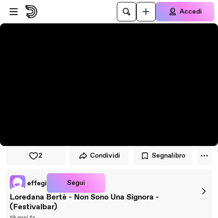
Vai al lettore
Passa al contenuto principale
Accedi
2
Condividi
Segnalibro
Segui
effegi
Loredana Bertè - Non Sono Una Signora -
(Festivalbar)