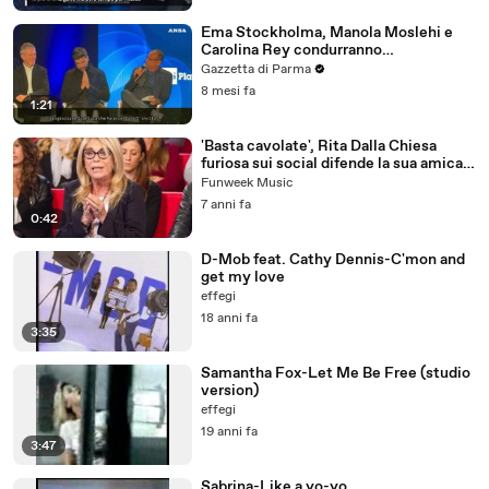
Ema Stockholma, Manola Moslehi e
Carolina Rey condurranno
PrimaFestival
Gazzetta di Parma
8 mesi fa
1:21
'Basta cavolate', Rita Dalla Chiesa
furiosa sui social difende la sua amica
Loredana Bertè
Funweek Music
7 anni fa
0:42
D-Mob feat. Cathy Dennis-C'mon and
get my love
effegi
18 anni fa
3:35
Samantha Fox-Let Me Be Free (studio
version)
effegi
19 anni fa
3:47
Sabrina-Like a yo-yo