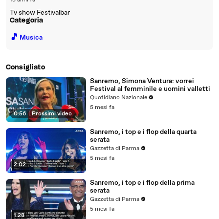
19 anni fa
Tv show Festivalbar
Categoria
🎵
Musica
Consigliato
Sanremo, Simona Ventura: vorrei
Festival al femminile e uomini valletti
Quotidiano Nazionale
5 mesi fa
0:56
|
Prossimi video
Sanremo, i top e i flop della quarta
serata
Gazzetta di Parma
5 mesi fa
2:02
Sanremo, i top e i flop della prima
serata
Gazzetta di Parma
5 mesi fa
1:28