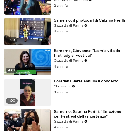
Quotidiano Nazionale
2 anni fa
1:42
Sanremo, il photocall di Sabrina Ferilli
Gazzetta di Parma
4 anni fa
1:20
Sanremo, Giovanna: "La mia vita da
first lady al Festival"
Gazzetta di Parma
4 anni fa
4:01
Loredana Bertè annulla il concerto
Chronist.it
3 anni fa
1:00
Sanremo, Sabrina Ferilli: "Emozione
per Festival della ripartenza"
Gazzetta di Parma
4 anni fa