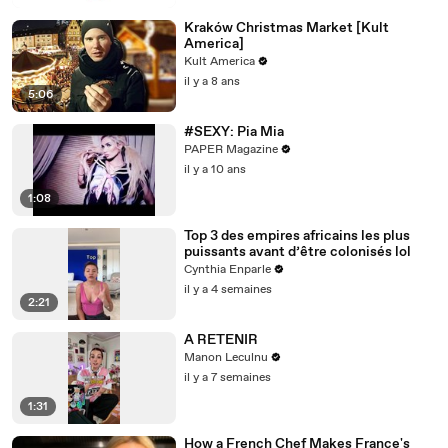
Kraków Christmas Market [Kult
America]
Kult America
il y a 8 ans
5:06
#SEXY: Pia Mia
PAPER Magazine
il y a 10 ans
1:08
Top 3 des empires africains les plus
puissants avant d’être colonisés lol
Cynthia Enparle
il y a 4 semaines
2:21
A RETENIR
Manon Leculnu
il y a 7 semaines
1:31
How a French Chef Makes France's