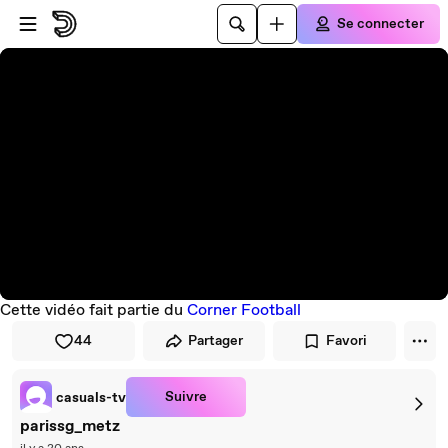
Passer au player
Passer au contenu principal
Se connecter
Cette vidéo fait partie du
Corner Football
44
Partager
Favori
Suivre
casuals-tv
parissg_metz