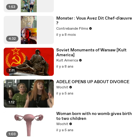
1:53
Monster : Vous Avez Dit Chef-d'œuvre
?
Contrebande Films
il y a 8 mois
4:32
Soviet Monuments of Warsaw [Kult
America]
Kult America
il y a 8 ans
7:11
ADELE OPENS UP ABOUT DIVORCE
Wochit
il y a 5 ans
1:12
Woman born with no womb gives birth
to two children
Wochit
il y a 5 ans
1:03