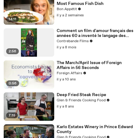
Most Famous Fish Dish
Bon Appétit
il y a 2 semaines
14:11
Comment un film d'amour français des
années 60 a inventé le langage des
films de gangsters modernes (Jules et
Contrebande Films
Jim)
il y a 8 mois
2:56
The March/April Issue of Foreign
Affairs in 56 Seconds
Foreign Affairs
il y a 10 ans
0:56
Deep Fried Steak Recipe
Glen & Friends Cooking Food
il y a 8 ans
7:15
Karlo Estates Winery in Prince Edward
County
Glen & Friends Cooking Food