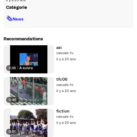
il y a 20 ans
Catégorie
🗞
News
Recommandations
asi
casuals-tv
il y a 20 ans
2:35
|
À suivre
tfc06
casuals-tv
il y a 20 ans
0:46
fiction
casuals-tv
il y a 20 ans
0:51