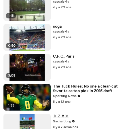
casuals-tv
il y a 20 ans
1:18
scga
casuals-tv
il y a 20 ans
0:50
C.F.C_Paris
casuals-tv
il y a 20 ans
3:08
The Tuck Rules: No one a clear-cut
favorite as top pick in 2015 draft
Sporting News
il y a 12 ans
1:33
🇩🇿🇲🇦
Sacha Borg
il y a 7 semaines