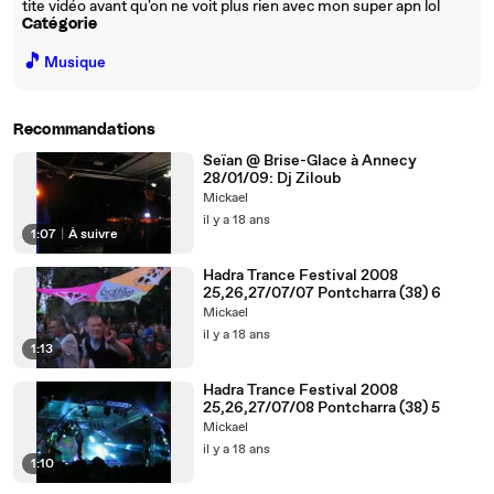
tite vidéo avant qu'on ne voit plus rien avec mon super apn lol
Catégorie
🎵
Musique
Recommandations
Seïan @ Brise-Glace à Annecy
28/01/09: Dj Ziloub
Mickael
il y a 18 ans
1:07
|
À suivre
Hadra Trance Festival 2008
25,26,27/07/07 Pontcharra (38) 6
Mickael
il y a 18 ans
1:13
Hadra Trance Festival 2008
25,26,27/07/08 Pontcharra (38) 5
Mickael
il y a 18 ans
1:10