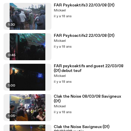
FAR Psykoaktifs3 22/03/08 (01)
Mickael
il y a 18 ans
1:30
FAR Psykoactifs2 22/03/08 (01)
Mickael
il y a 18 ans
0:45
FAR psykoaktifs and guest 22/03/08
(01) debut teuf
Mickael
il y a 18 ans
1:00
Clak the Noise 08/03/08 Savigneux
(01)
Mickael
il y a 18 ans
1:05
Clak the Noise Savigneux (01)