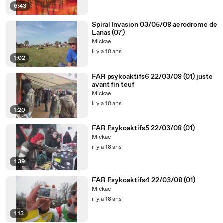
6:43
Spiral Invasion 03/05/08 aerodrome de
Lanas (07)
Mickael
il y a 18 ans
1:02
FAR psykoaktifs6 22/03/08 (01) juste
avant fin teuf
Mickael
il y a 18 ans
1:20
FAR Psykoaktifs5 22/03/08 (01)
Mickael
il y a 18 ans
1:39
FAR Psykoaktifs4 22/03/08 (01)
Mickael
il y a 18 ans
1:13