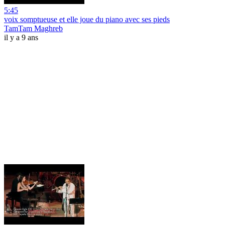
5:45
voix somptueuse et elle joue du piano avec ses pieds
TamTam Maghreb
il y a 9 ans