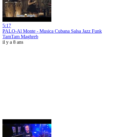
5:17
PALO-Al Monte - Musica Cubana Salsa Jazz Funk
TamTam Maghreb
il y a 8 ans