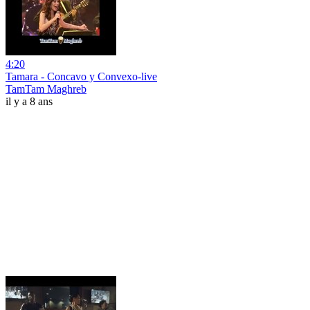
4:20
Tamara - Concavo y Convexo-live
TamTam Maghreb
il y a 8 ans