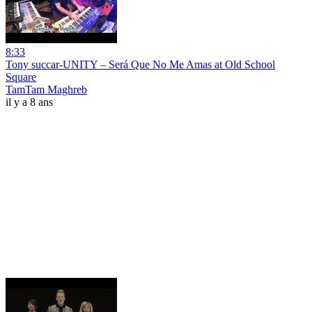
8:33
Tony succar-UNITY – Será Que No Me Amas at Old School
Square
TamTam Maghreb
il y a 8 ans