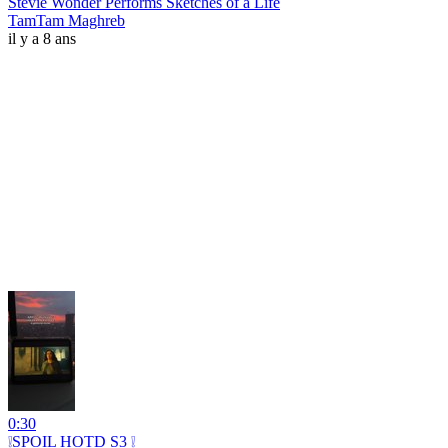
Stevie Wonder Performs Sketches of a Life
TamTam Maghreb
il y a 8 ans
0:30
❕SPOIL HOTD S3 ❕