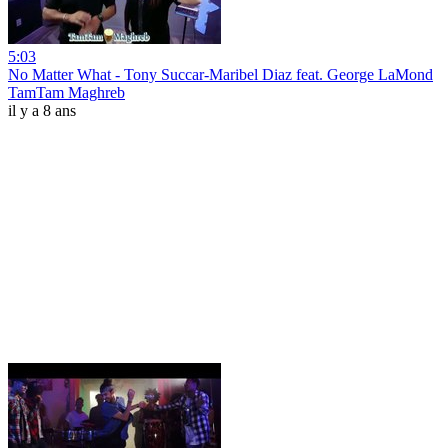
5:03
No Matter What - Tony Succar-Maribel Diaz feat. George LaMond
TamTam Maghreb
il y a 8 ans