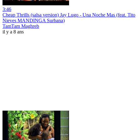
3:46
Cheap Thrills (salsa version) Jay Lugo - Una Noche Mas (feat. Tito
Nieves MANDINGA Surbana)
TamTam Maghreb
il y a 8 ans