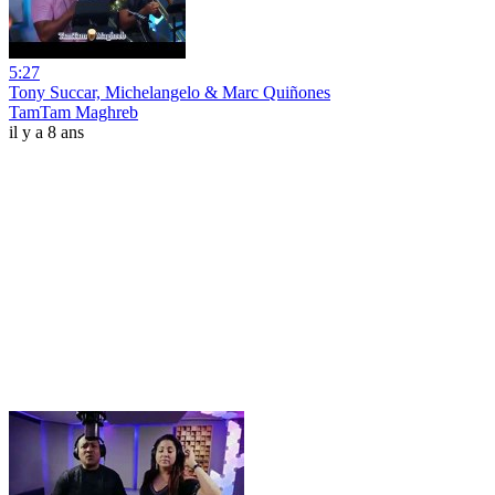
5:27
Tony Succar, Michelangelo & Marc Quiñones
TamTam Maghreb
il y a 8 ans