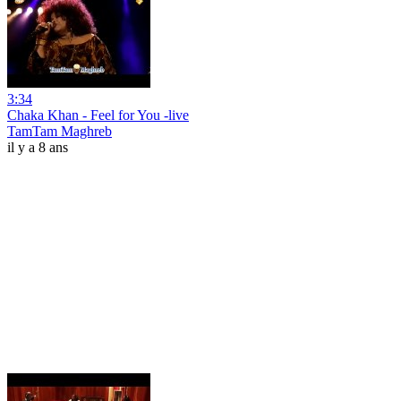
3:34
Chaka Khan - Feel for You -live
TamTam Maghreb
il y a 8 ans