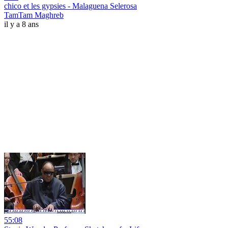
chico et les gypsies - Malaguena Selerosa
TamTam Maghreb
il y a 8 ans
55:08