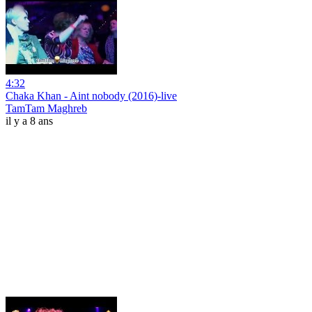
4:32
Chaka Khan - Aint nobody (2016)-live
TamTam Maghreb
il y a 8 ans