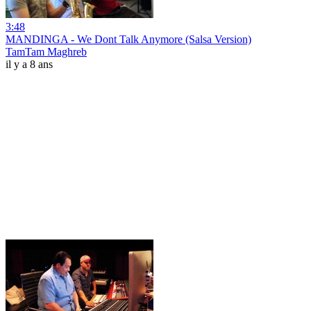
3:48
MANDINGA - We Dont Talk Anymore (Salsa Version)
TamTam Maghreb
il y a 8 ans