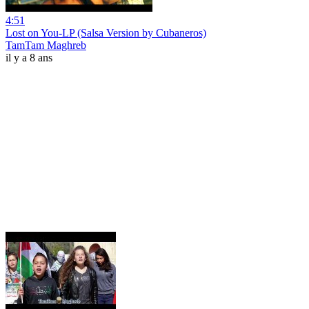
4:51
Lost on You-LP (Salsa Version by Cubaneros)
TamTam Maghreb
il y a 8 ans