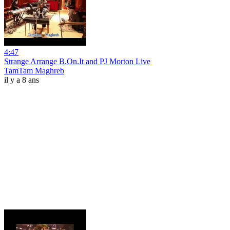
4:47
Strange Arrange B.On.It and PJ Morton Live
TamTam Maghreb
il y a 8 ans