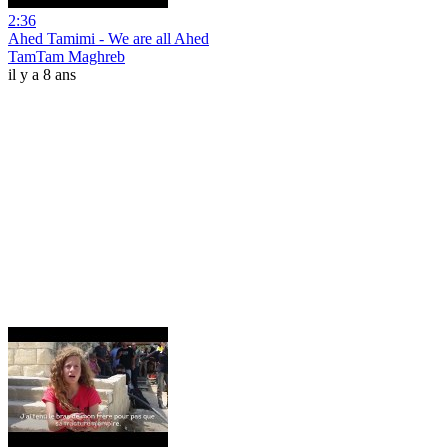
2:36
Ahed Tamimi - We are all Ahed
TamTam Maghreb
il y a 8 ans