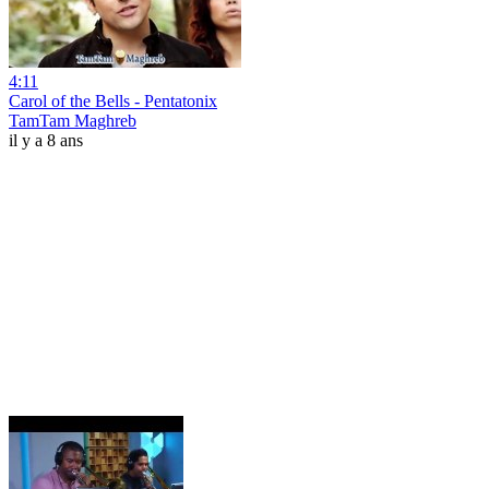
4:11
Carol of the Bells - Pentatonix
TamTam Maghreb
il y a 8 ans