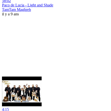
58:02
Paco de Lucia - Light and Shade
TamTam Maghreb
il y a 9 ans
4:15