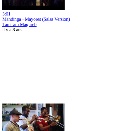
3:01
Mandinga - Mayores (Salsa Version)
TamTam Maghreb
il y a 8 ans