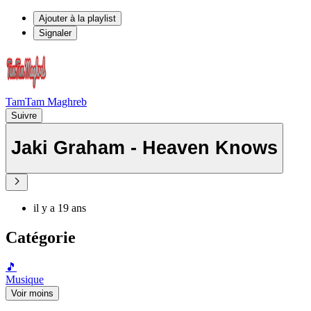
Ajouter à la playlist
Signaler
TamTam Maghreb
Suivre
Jaki Graham - Heaven Knows
il y a 19 ans
Catégorie
🎵
Musique
Voir moins