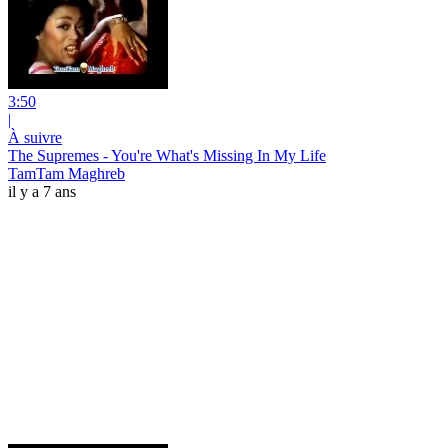
3:50
|
À suivre
The Supremes - You're What's Missing In My Life
TamTam Maghreb
il y a 7 ans