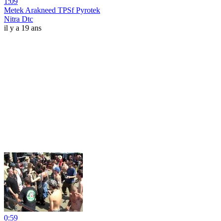
1:09
Metek Arakneed TPSf Pyrotek
Nitra Dtc
il y a 19 ans
0:59