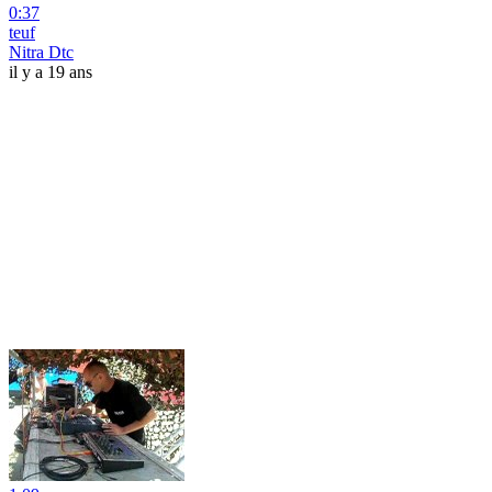
0:37
teuf
Nitra Dtc
il y a 19 ans