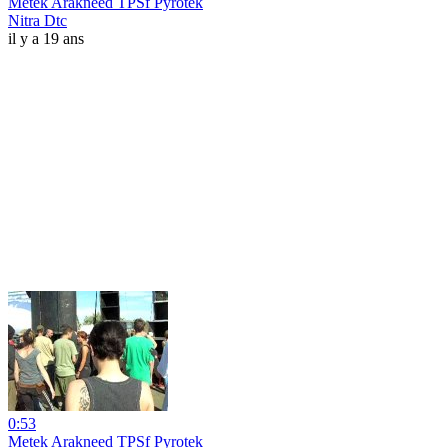
Metek Arakneed TPSf Pyrotek
Nitra Dtc
il y a 19 ans
0:53
Metek Arakneed TPSf Pyrotek