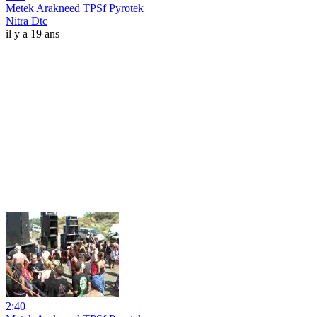
Metek Arakneed TPSf Pyrotek
Nitra Dtc
il y a 19 ans
2:40