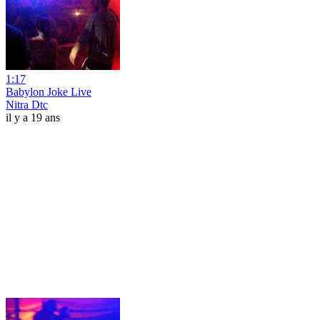
1:17
Babylon Joke Live
Nitra Dtc
il y a 19 ans