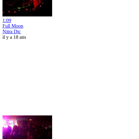
1:09
Full Moon
Nitra Dtc
il y a 18 ans