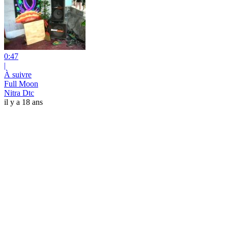
0:47
|
À suivre
Full Moon
Nitra Dtc
il y a 18 ans