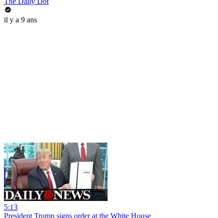
The Daily Dot
il y a 9 ans
5:13
President Trump signs order at the White House