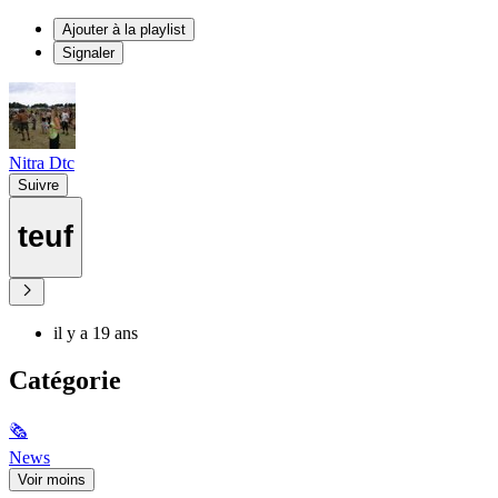
Ajouter à la playlist
Signaler
Nitra Dtc
Suivre
teuf
il y a 19 ans
Catégorie
🗞
News
Voir moins