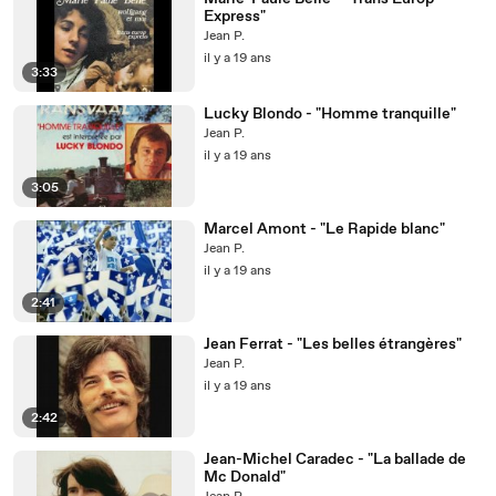
Express"
Jean P.
il y a 19 ans
3:33
Lucky Blondo - "Homme tranquille"
Jean P.
il y a 19 ans
3:05
Marcel Amont - "Le Rapide blanc"
Jean P.
il y a 19 ans
2:41
Jean Ferrat - "Les belles étrangères"
Jean P.
il y a 19 ans
2:42
Jean-Michel Caradec - "La ballade de
Mc Donald"