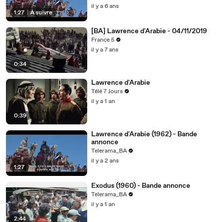
il y a 6 ans
1:27
|
À suivre
[BA] Lawrence d'Arabie - 04/11/2019
France 5
il y a 7 ans
0:34
Lawrence d'Arabie
Télé 7 Jours
il y a 1 an
0:39
Lawrence d'Arabie (1962) - Bande
annonce
Telerama_BA
il y a 2 ans
1:27
Exodus (1960) - Bande annonce
Telerama_BA
il y a 1 an
2:44