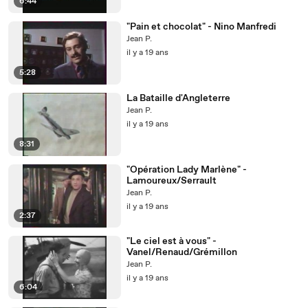
6:44
"Pain et chocolat" - Nino Manfredi
Jean P.
il y a 19 ans
5:28
La Bataille d'Angleterre
Jean P.
il y a 19 ans
8:31
"Opération Lady Marlène" -
Lamoureux/Serrault
Jean P.
il y a 19 ans
2:37
"Le ciel est à vous" -
Vanel/Renaud/Grémillon
Jean P.
il y a 19 ans
6:04