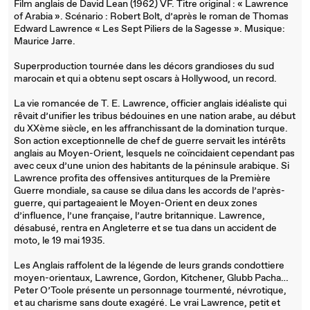
Film anglais de David Lean (1962) VF. Titre original : « Lawrence
of Arabia ». Scénario : Robert Bolt, d’après le roman de Thomas
Edward Lawrence « Les Sept Piliers de la Sagesse ». Musique:
Maurice Jarre.
Superproduction tournée dans les décors grandioses du sud
marocain et qui a obtenu sept oscars à Hollywood, un record.
La vie romancée de T. E. Lawrence, officier anglais idéaliste qui
rêvait d’unifier les tribus bédouines en une nation arabe, au début
du XXème siècle, en les affranchissant de la domination turque.
Son action exceptionnelle de chef de guerre servait les intérêts
anglais au Moyen-Orient, lesquels ne coïncidaient cependant pas
avec ceux d’une union des habitants de la péninsule arabique. Si
Lawrence profita des offensives antiturques de la Première
Guerre mondiale, sa cause se dilua dans les accords de l’après-
guerre, qui partageaient le Moyen-Orient en deux zones
d’influence, l’une française, l’autre britannique. Lawrence,
désabusé, rentra en Angleterre et se tua dans un accident de
moto, le 19 mai 1935.
Les Anglais raffolent de la légende de leurs grands condottiere
moyen-orientaux, Lawrence, Gordon, Kitchener, Glubb Pacha…
Peter O’Toole présente un personnage tourmenté, névrotique,
et au charisme sans doute exagéré. Le vrai Lawrence, petit et