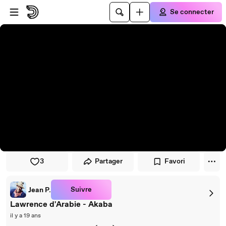
Passer au player
Passer au contenu principal
Se connecter
3
Partager
Favori
Suivre
Jean P.
Lawrence d'Arabie - Akaba
il y a 19 ans