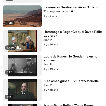
Lawrence d'Arabie, un rêve d'Orient
TV-programme.com
il y a 2 ans
0:36
Hommage à Roger Gicquel (avec Félix
Leclerc)
Jean P.
il y a 16 ans
10:46
Louis de Funès : le Gendarme en noir
et blanc
Jean P.
il y a 19 ans
5:20
"Les âmes grises" - Villeret/Marielle
Jean P.
il y a 19 ans
1:17
Marie-Paule Belle - "Trans Europ