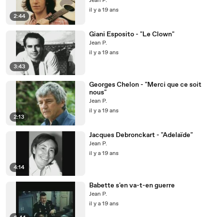
Jean P.
il y a 19 ans
2:44
Giani Esposito - "Le Clown"
Jean P.
il y a 19 ans
3:43
Georges Chelon - "Merci que ce soit
nous"
Jean P.
il y a 19 ans
2:13
Jacques Debronckart - "Adelaïde"
Jean P.
il y a 19 ans
4:14
Babette s'en va-t-en guerre
Jean P.
il y a 19 ans