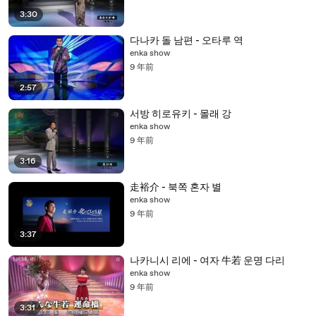
3:30
다나카 돌 남편 - 오타루 역
enka show
9 年前
2:57
서방 히로유키 - 몰래 강
enka show
9 年前
3:16
走裕介 - 북쪽 혼자 별
enka show
9 年前
3:37
나카니시 리에 - 여자 牛若 운명 다리
enka show
9 年前
3:31