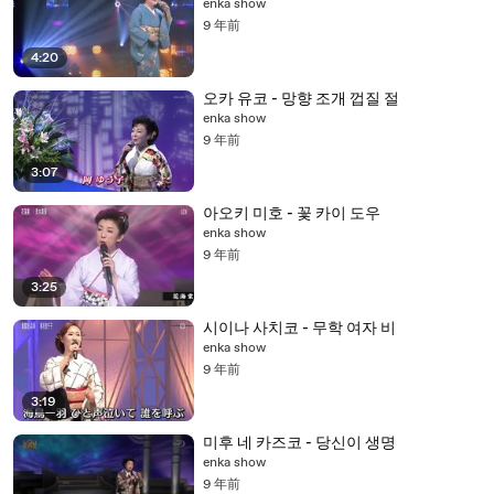
enka show
9 年前
4:20
오카 유코 - 망향 조개 껍질 절
enka show
9 年前
3:07
아오키 미호 - 꽃 카이 도우
enka show
9 年前
3:25
시이나 사치코 - 무학 여자 비
enka show
9 年前
3:19
미후 네 카즈코 - 당신이 생명
enka show
9 年前