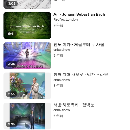
10 年前
3:03
Air - Johann Sebastian Bach
Redfox.London
9 年前
5:41
진노 미카 - 처음부터 두 사람
enka show
8 年前
3:35
키타 지마 사부로 - 남자 소나무
enka show
8 年前
2:55
서방 히로유키 - 함박눈
enka show
8 年前
3:35