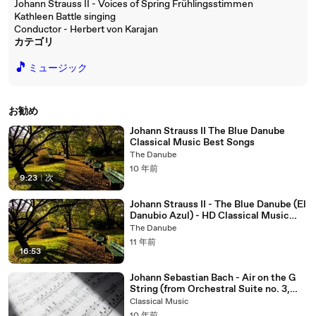
Johann Strauss II - Voices of Spring Frühlingsstimmen
Kathleen Battle singing
Conductor - Herbert von Karajan
カテゴリ
🎵
ミュージック
お勧め
Johann Strauss II The Blue Danube
Classical Music Best Songs
The Danube
10 年前
9:23
|
次
Johann Strauss II - The Blue Danube (El
Danubio Azul) - HD Classical Music
Best Songs
The Danube
11 年前
16:53
Johann Sebastian Bach - Air on the G
String (from Orchestral Suite no. 3,
BWV 1068)
Classical Music