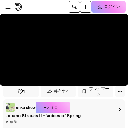
プレイヤーにスキップ
メインコンテンツにスキップ
ログイン
ブックマー
1
共有する
ク
+フォロー
enka show
Johann Strauss II - Voices of Spring
19 年前