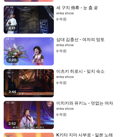
세 구치 侑希 - 눈 춤 곶
enka show
9 年前
4:51
삼대 김충선 - 여자의 망토
enka show
9 年前
3:20
이츠키 히로시 - 잊지 숙소
enka show
9 年前
3:44
이치카와 유키노 - 덧없는 여자
enka show
9 年前
2:52
K키타 지마 사부로 - 일본 노래