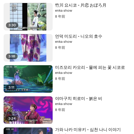
竹川 요시코 - 片恋 おぼろ月
enka show
8 年前
3:30
언덕 미도리 - 니오의 호수
enka show
8 年前
3:16
미즈모리 카오리 - 물에 피는 꽃 시코로
enka show
8 年前
3:11
야마구치 히로미 - 붉은 비
enka show
8 年前
3:24
가와 나카 미유키 - 심천 나니 이야기