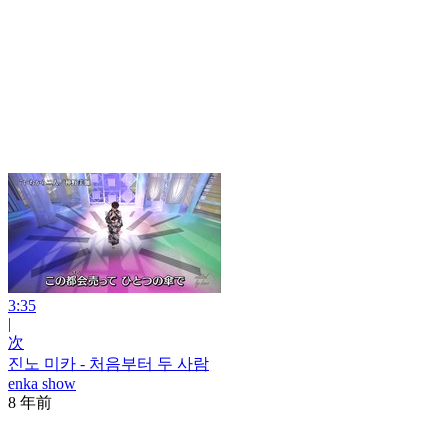
3:35
|
次
진노 미카 - 처음부터 두 사람
enka show
8 年前