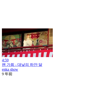
4:59
팬 가희 - 대낮의 하얀 달
enka show
9 年前