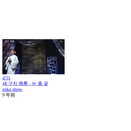
4:51
세 구치 侑希 - 눈 춤 곶
enka show
9 年前