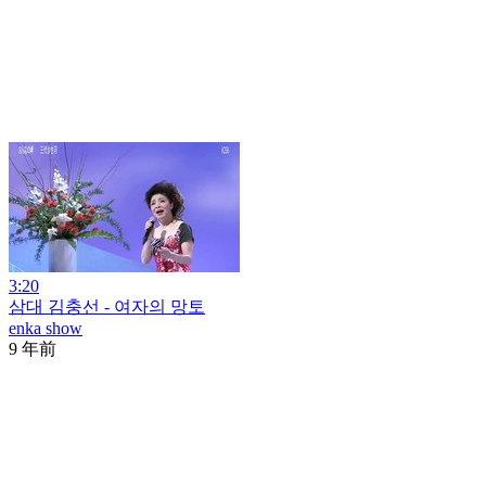
3:20
삼대 김충선 - 여자의 망토
enka show
9 年前