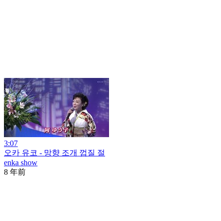
3:07
오카 유코 - 망향 조개 껍질 절
enka show
8 年前