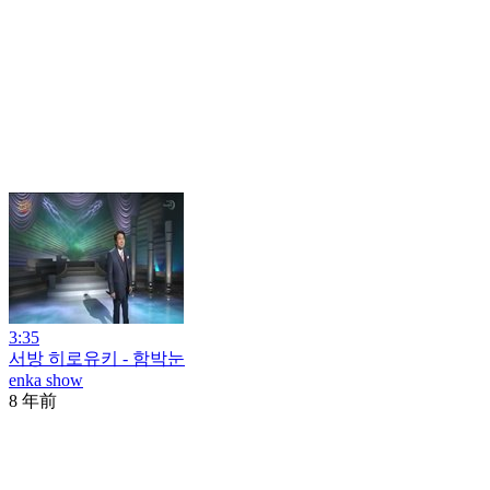
3:35
서방 히로유키 - 함박눈
enka show
8 年前