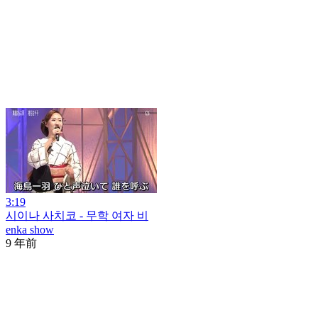
3:19
시이나 사치코 - 무학 여자 비
enka show
9 年前