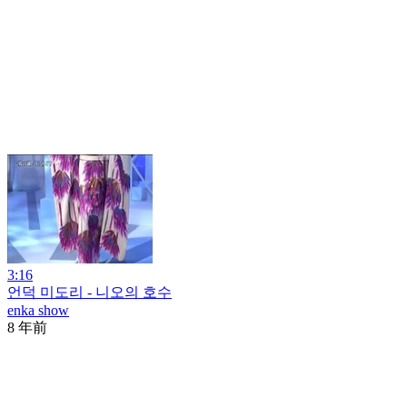
3:16
언덕 미도리 - 니오의 호수
enka show
8 年前