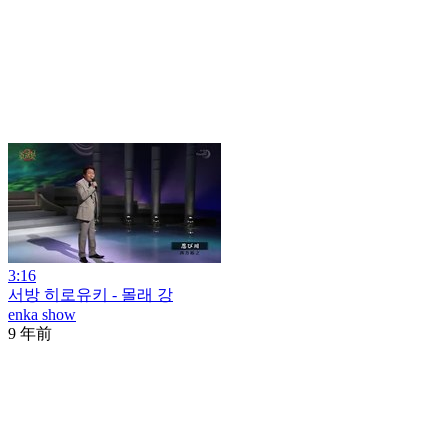
3:16
서방 히로유키 - 몰래 강
enka show
9 年前