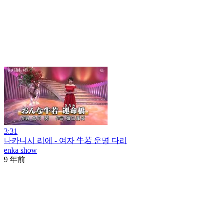
3:31
나카니시 리에 - 여자 牛若 운명 다리
enka show
9 年前