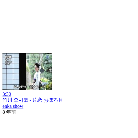
3:30
竹川 요시코 - 片恋 おぼろ月
enka show
8 年前