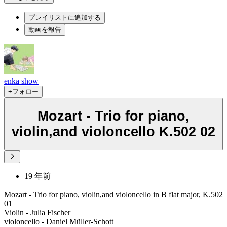
プレイリストに追加する
動画を報告
enka show
+フォロー
Mozart - Trio for piano,
violin,and violoncello K.502 02
19 年前
Mozart - Trio for piano, violin,and violoncello in B flat major, K.502
01
Violin - Julia Fischer
violoncello - Daniel Müller-Schott