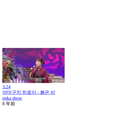
3:24
야마구치 히로미 - 붉은 비
enka show
8 年前