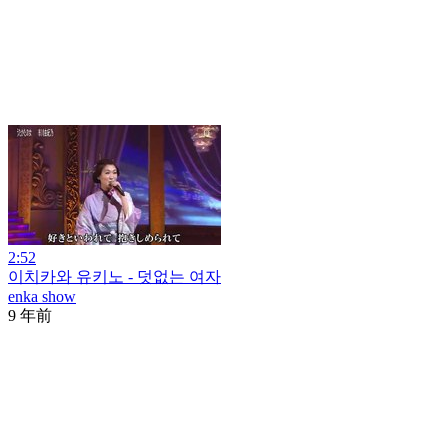
2:52
이치카와 유키노 - 덧없는 여자
enka show
9 年前