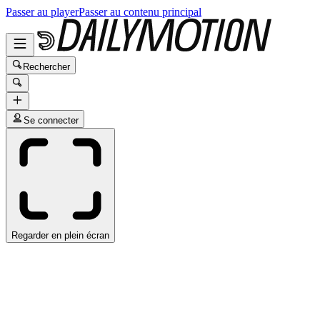
Passer au player
Passer au contenu principal
Rechercher
Se connecter
Regarder en plein écran