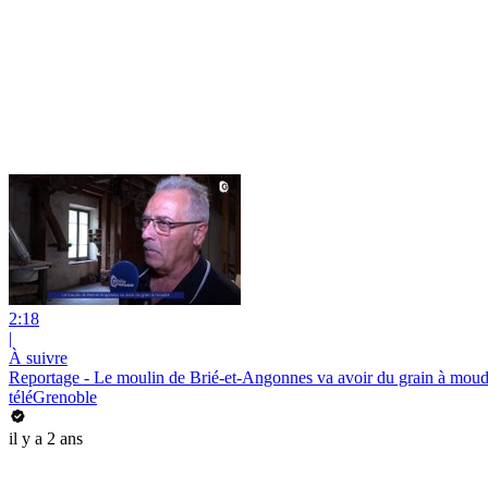
2:18
|
À suivre
Reportage - Le moulin de Brié-et-Angonnes va avoir du grain à moud
téléGrenoble
il y a 2 ans