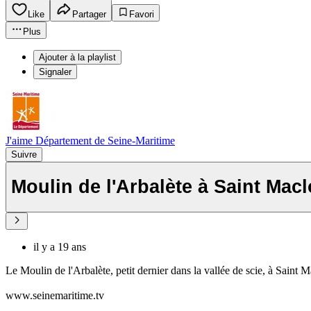
Like
Partager
Favori
Plus
Ajouter à la playlist
Signaler
J'aime Département de Seine-Maritime
Suivre
Moulin de l'Arbalète à Saint Macl
il y a 19 ans
Le Moulin de l'Arbalète, petit dernier dans la vallée de scie, à Saint M
www.seinemaritime.tv