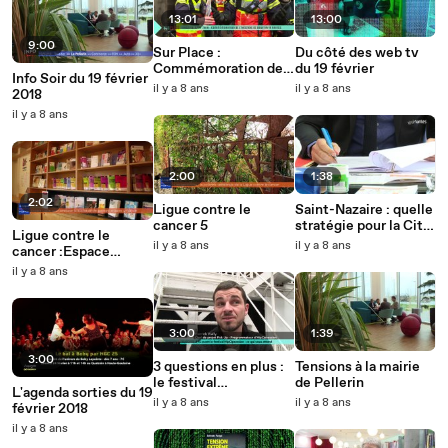
13:01
13:00
9:00
Sur Place :
Du côté des web tv
Commémoration de
du 19 février
Info Soir du 19 février
l'incendie place du
il y a 8 ans
il y a 8 ans
2018
Bouffay
il y a 8 ans
2:00
1:38
2:02
Ligue contre le
Saint-Nazaire : quelle
cancer 5
stratégie pour la Cité
Ligue contre le
sanitaire ?
il y a 8 ans
il y a 8 ans
cancer :Espace
Ligue, pour améliorer
il y a 8 ans
la qualité de vie
pendant et après un
cancer
3:00
1:39
3:00
3 questions en plus :
Tensions à la mairie
le festival
de Pellerin
L'agenda sorties du 19
HipOpsession
il y a 8 ans
il y a 8 ans
février 2018
il y a 8 ans