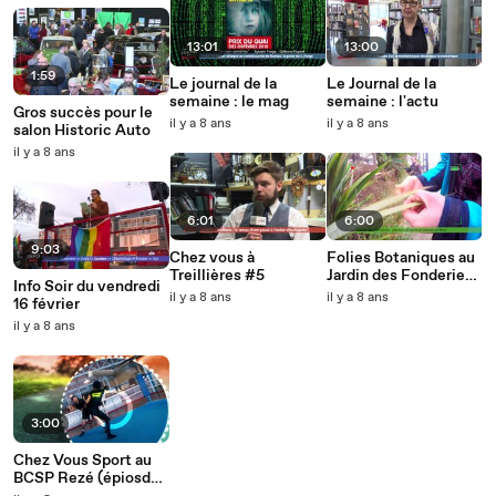
13:01
13:00
1:59
Le journal de la
Le Journal de la
semaine : le mag
semaine : l'actu
Gros succès pour le
il y a 8 ans
il y a 8 ans
salon Historic Auto
il y a 8 ans
6:01
6:00
9:03
Chez vous à
Folies Botaniques au
Treillières #5
Jardin des Fonderies
Info Soir du vendredi
#3
il y a 8 ans
il y a 8 ans
16 février
il y a 8 ans
3:00
Chez Vous Sport au
BCSP Rezé (épiosde