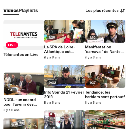
Les plus récentes
Vidéos
Playlists
1:28
1:10
LIVE
La SPA de Loire-
Manifestation
Atlantique est
"carnaval" de Nantes
Télénantes en Live !
saturée
Révoltée ce samedi.
il y a 8 ans
il y a 8 ans
9:02
1:37
1:43
Info Soir du 21 Février
Tendance: les
2018
barbiers sont partout!
NDDL : un accord
il y a 8 ans
il y a 8 ans
pour l'avenir des
terres agricoles
il y a 8 ans
3:01
6:14