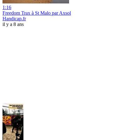
1:16
Freedom Trax à St Malo par Axsol
Handicap.fr
il y a 8 ans