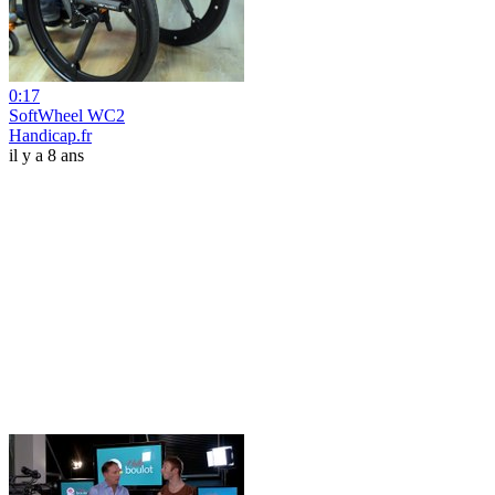
0:17
SoftWheel WC2
Handicap.fr
il y a 8 ans