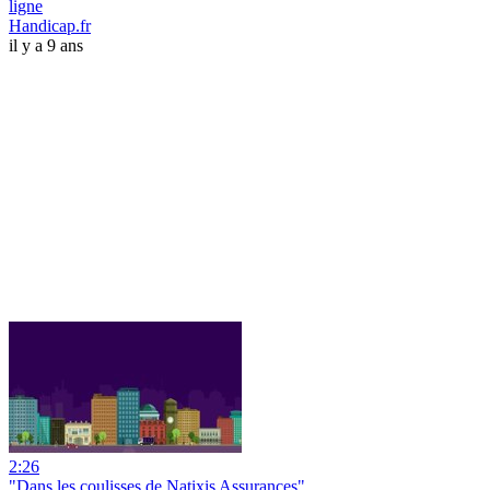
ligne
Handicap.fr
il y a 9 ans
2:26
"Dans les coulisses de Natixis Assurances"