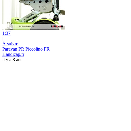
1:37
|
À suivre
Paravan PR Piccolino FR
Handicap.fr
il y a 8 ans