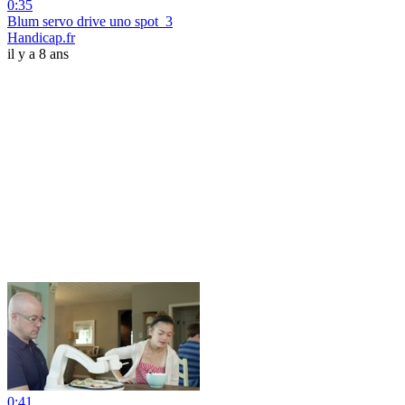
0:35
Blum servo drive uno spot_3
Handicap.fr
il y a 8 ans
0:41