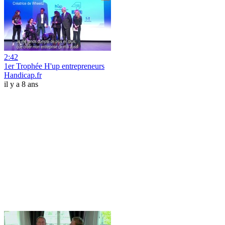
2:42
1er Trophée H'up entrepreneurs
Handicap.fr
il y a 8 ans