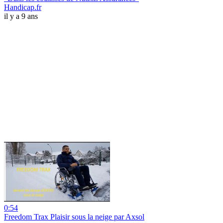
Handicap.fr
il y a 9 ans
0:54
Freedom Trax Plaisir sous la neige par Axsol