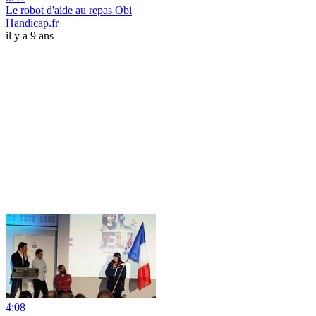
Le robot d'aide au repas Obi
Handicap.fr
il y a 9 ans
4:08