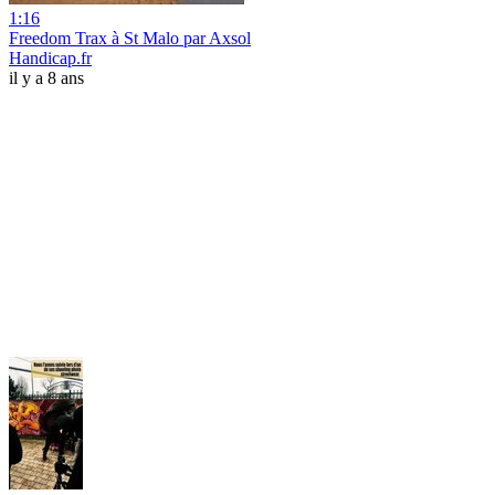
1:16
Freedom Trax à St Malo par Axsol
Handicap.fr
il y a 8 ans