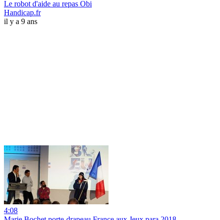
Le robot d'aide au repas Obi
Handicap.fr
il y a 9 ans
4:08
Marie Bochet porte-drapeau France aux Jeux para 2018