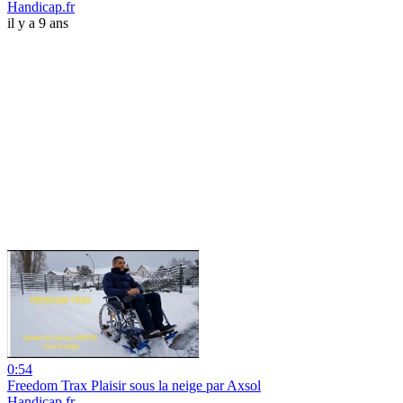
Handicap.fr
il y a 9 ans
0:54
Freedom Trax Plaisir sous la neige par Axsol
Handicap.fr