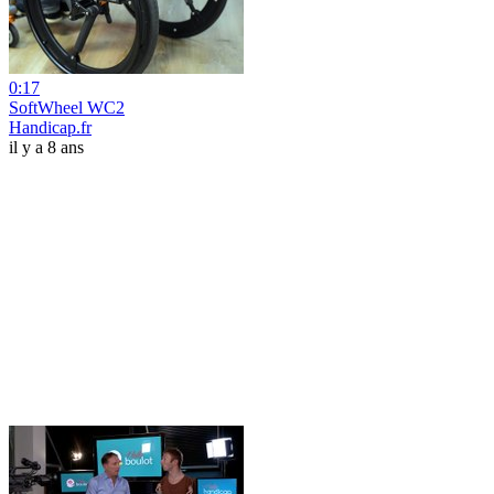
0:17
SoftWheel WC2
Handicap.fr
il y a 8 ans