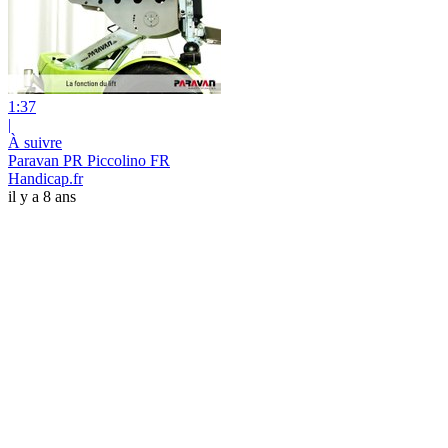
1:37
|
À suivre
Paravan PR Piccolino FR
Handicap.fr
il y a 8 ans