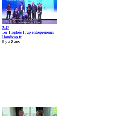
2:42
1er Trophée H'up entrepreneurs
Handicap.fr
il y a 8 ans