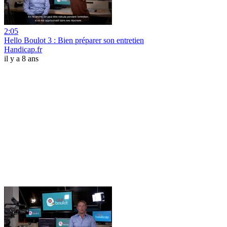
2:05
Hello Boulot 3 : Bien préparer son entretien
Handicap.fr
il y a 8 ans