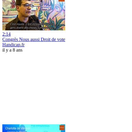
2:14
Congrès Nous aussi Droit de vote
Handicap.fr
il y a 8 ans