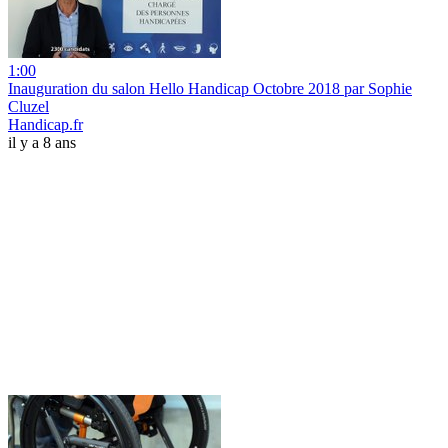
1:00
Inauguration du salon Hello Handicap Octobre 2018 par Sophie
Cluzel
Handicap.fr
il y a 8 ans