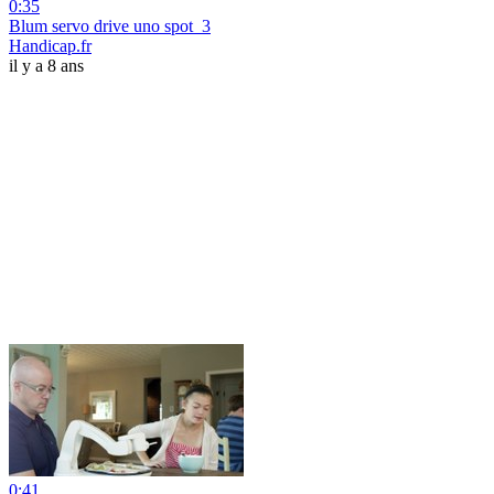
0:35
Blum servo drive uno spot_3
Handicap.fr
il y a 8 ans
0:41