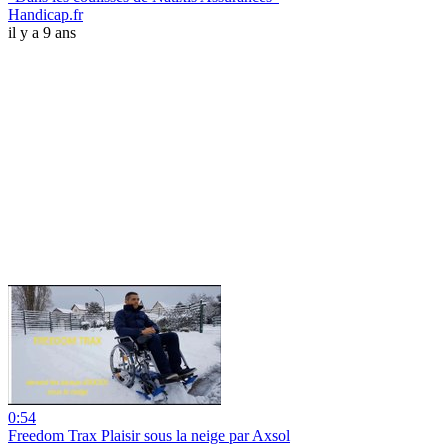
Handicap.fr
il y a 9 ans
0:54
Freedom Trax Plaisir sous la neige par Axsol