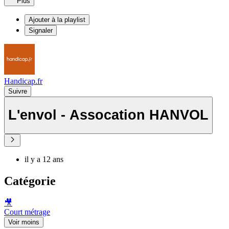
Plus
Ajouter à la playlist
Signaler
Handicap.fr
Suivre
L'envol - Assocation HANVOL
il y a 12 ans
Catégorie
🎥
Court métrage
Voir moins