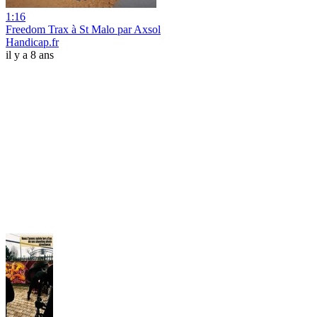
1:16
Freedom Trax à St Malo par Axsol
Handicap.fr
il y a 8 ans