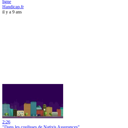
ligne
Handicap.fr
il y a 9 ans
2:26
"Dans les coulisses de Natixis Assurances"