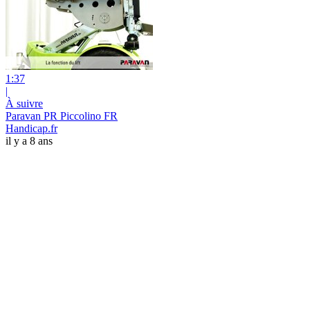
1:37
|
À suivre
Paravan PR Piccolino FR
Handicap.fr
il y a 8 ans