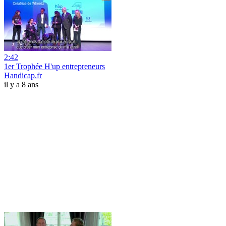
2:42
1er Trophée H'up entrepreneurs
Handicap.fr
il y a 8 ans