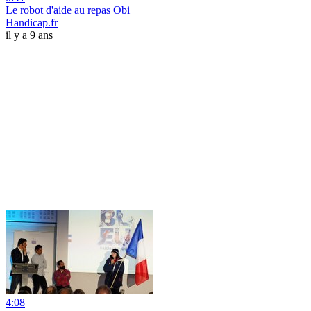
Le robot d'aide au repas Obi
Handicap.fr
il y a 9 ans
4:08