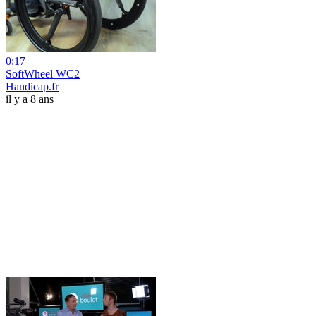
0:17
SoftWheel WC2
Handicap.fr
il y a 8 ans