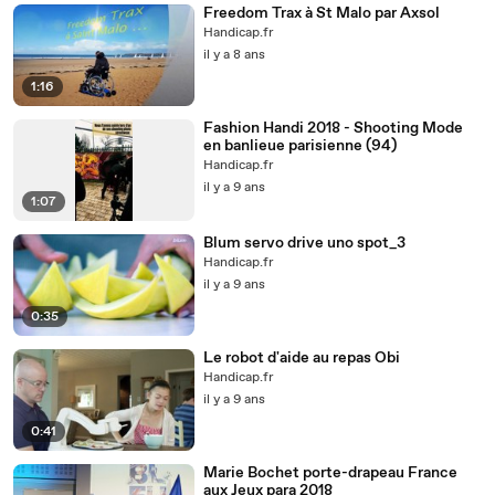
Freedom Trax à St Malo par Axsol
Handicap.fr
il y a 8 ans
1:16
Fashion Handi 2018 - Shooting Mode
en banlieue parisienne (94)
Handicap.fr
il y a 9 ans
1:07
Blum servo drive uno spot_3
Handicap.fr
il y a 9 ans
0:35
Le robot d'aide au repas Obi
Handicap.fr
il y a 9 ans
0:41
Marie Bochet porte-drapeau France
aux Jeux para 2018