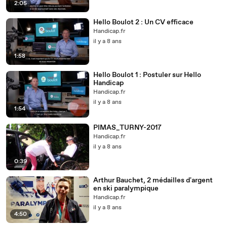
2:05
Hello Boulot 2 : Un CV efficace
Handicap.fr
il y a 8 ans
1:58
Hello Boulot 1 : Postuler sur Hello
Handicap
Handicap.fr
il y a 8 ans
1:54
PIMAS_TURNY-2017
Handicap.fr
il y a 8 ans
0:39
Arthur Bauchet, 2 médailles d'argent
en ski paralympique
Handicap.fr
il y a 8 ans
4:50