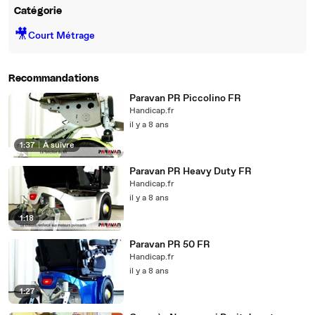
Catégorie
🎥
Court Métrage
Recommandations
Paravan PR Piccolino FR
Handicap.fr
il y a 8 ans
1:37
|
À suivre
Paravan PR Heavy Duty FR
Handicap.fr
il y a 8 ans
1:18
Paravan PR 50 FR
Handicap.fr
il y a 8 ans
1:27