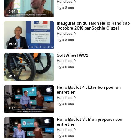
Handicap.fr
il y a 8 ans
2:16
Inauguration du salon Hello Handicap
Octobre 2018 par Sophie Cluzel
Handicap.fr
il y a 8 ans
1:00
SoftWheel WC2
Handicap.fr
il y a 8 ans
0:17
Hello Boulot 4 : Etre bon pour un
entretien
Handicap.fr
il y a 8 ans
1:47
Hello Boulot 3 : Bien préparer son
entretien
Handicap.fr
il y a 8 ans