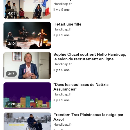
Handicap.fr
il y a 9 ans
4:08
il était une fille
Handicap.fr
il y a 9 ans
2:10
Sophie Cluzel soutient Hello Handicap,
le salon de recrutement en ligne
Handicap.fr
il y a 9 ans
3:17
"Dans les coulisses de Natixis
Assurances"
Handicap.fr
il y a 9 ans
2:26
Freedom Trax Plaisir sous la neige par
Axsol
Handicap.fr