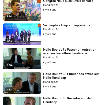
Congrès Nous aussi Droit de vote
Handicap.fr
il y a 8 ans
2:14
1er Trophée H'up entrepreneurs
Handicap.fr
il y a 8 ans
2:42
Hello Boulot 7 : Passer un entretien
avec un travailleur handicapé
Handicap.fr
il y a 8 ans
2:04
Hello Boulot 6 : Publier des offres sur
Hello Handicap
Handicap.fr
il y a 8 ans
1:33
Hello Boulot 5 : Recruter sur Hello
Handicap