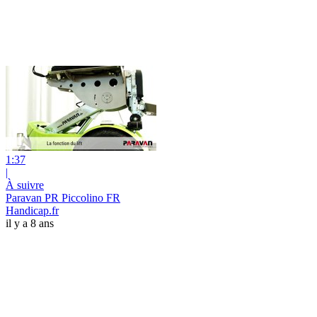
1:37
|
À suivre
Paravan PR Piccolino FR
Handicap.fr
il y a 8 ans