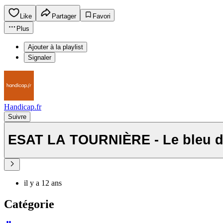
Like
Partager
Favori
Plus
Ajouter à la playlist
Signaler
Handicap.fr
Suivre
il y a 12 ans
Catégorie