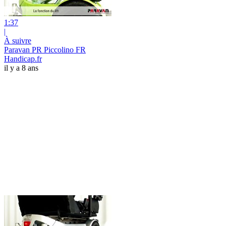
1:37
|
À suivre
Paravan PR Piccolino FR
Handicap.fr
il y a 8 ans