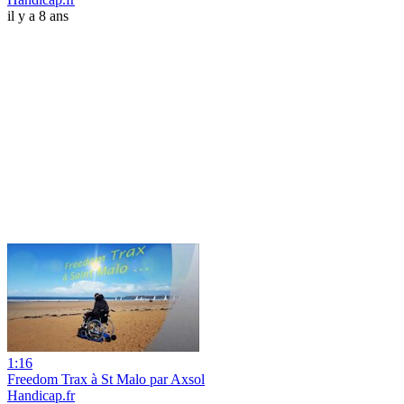
il y a 8 ans
1:16
Freedom Trax à St Malo par Axsol
Handicap.fr