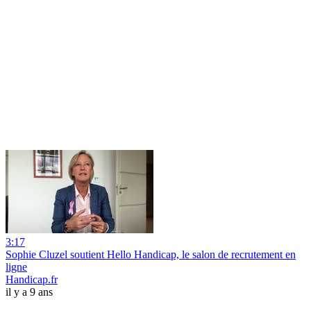
3:17
Sophie Cluzel soutient Hello Handicap, le salon de recrutement en
ligne
Handicap.fr
il y a 9 ans