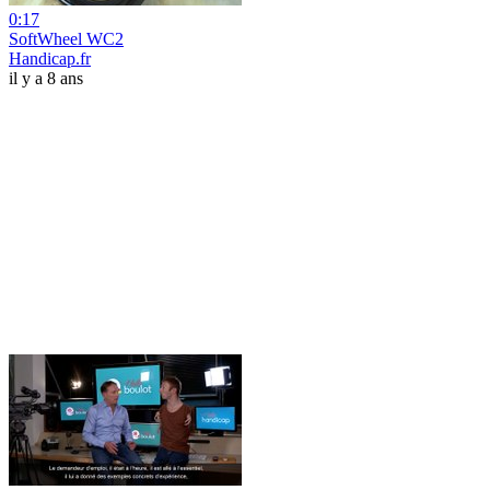
0:17
SoftWheel WC2
Handicap.fr
il y a 8 ans