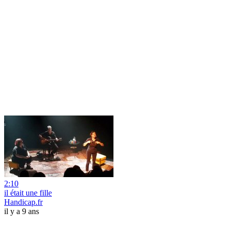
2:10
il était une fille
Handicap.fr
il y a 9 ans