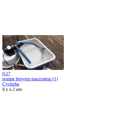
0:27
pompe broyeur macerateur (1)
Cyclurba
il y a 2 ans