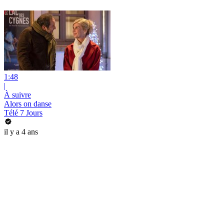
1:48
|
À suivre
Alors on danse
Télé 7 Jours
il y a 4 ans