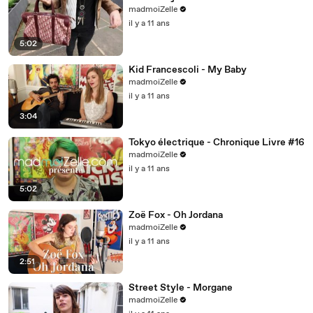
madmoiZelle
il y a 11 ans
5:02
Kid Francescoli - My Baby
madmoiZelle
il y a 11 ans
3:04
Tokyo électrique - Chronique Livre #16
madmoiZelle
il y a 11 ans
5:02
Zoë Fox - Oh Jordana
madmoiZelle
il y a 11 ans
2:51
Street Style - Morgane
madmoiZelle