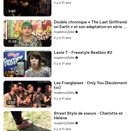
il y a 11 ans
3:40
Double chronique « The Last Girlfriend
on Earth » et son adaptation en série «
Man Seeking W
madmoiZelle
il y a 11 ans
11:39
Lexie T - Freestyle Beatbox #2
madmoiZelle
il y a 11 ans
1:31
Les Franglaises - Only You (Seulement
toi)
madmoiZelle
il y a 11 ans
2:25
Street Style de soeurs - Charlotte et
Hélène
madmoiZelle
il y a 11 ans