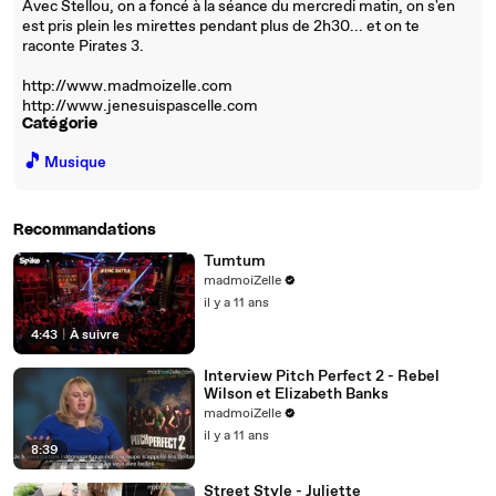
Avec Stellou, on a foncé à la séance du mercredi matin, on s'en
est pris plein les mirettes pendant plus de 2h30... et on te
raconte Pirates 3.
http://www.madmoizelle.com
http://www.jenesuispascelle.com
Catégorie
🎵
Musique
Recommandations
Tumtum
madmoiZelle
il y a 11 ans
4:43
|
À suivre
Interview Pitch Perfect 2 - Rebel
Wilson et Elizabeth Banks
madmoiZelle
il y a 11 ans
8:39
Street Style - Juliette