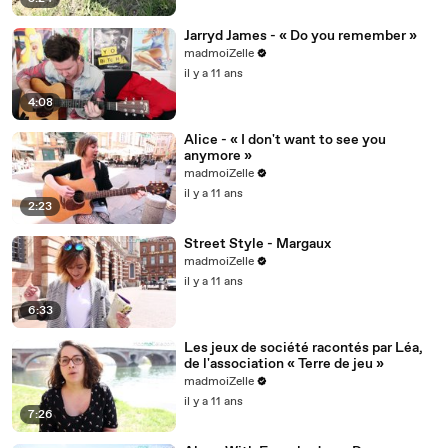
Jarryd James - « Do you remember »
madmoiZelle
il y a 11 ans
4:08
Alice - « I don't want to see you
anymore »
madmoiZelle
il y a 11 ans
2:23
Street Style - Margaux
madmoiZelle
il y a 11 ans
6:33
Les jeux de société racontés par Léa,
de l'association « Terre de jeu »
madmoiZelle
il y a 11 ans
7:26