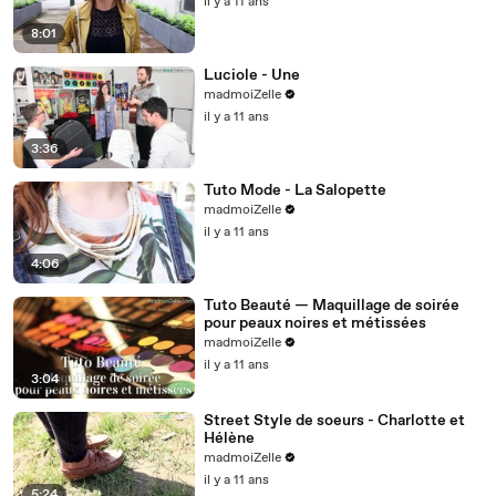
il y a 11 ans
8:01
Luciole - Une
madmoiZelle
il y a 11 ans
3:36
Tuto Mode - La Salopette
madmoiZelle
il y a 11 ans
4:06
Tuto Beauté — Maquillage de soirée
pour peaux noires et métissées
madmoiZelle
il y a 11 ans
3:04
Street Style de soeurs - Charlotte et
Hélène
madmoiZelle
il y a 11 ans
5:24