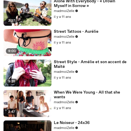
Alone With Everybody - « Drown
Myself in Sorrow »
madmoiZelle
il y a 11 ans
2:37
Street Tattoos - Aurélie
madmoiZelle
il y a 11 ans
9:00
Street Style - Amélie et son accent de
Maïté
madmoiZelle
il y a 11 ans
9:31
When We Were Young - All that she
wants
madmoiZelle
il y a 11 ans
2:47
Le Noiseur - 24x36
madmoiZelle