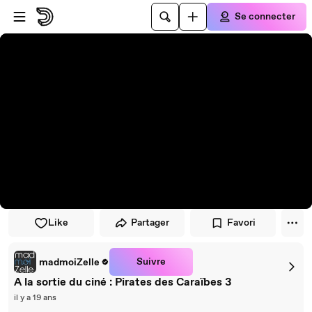
Passer au player
Passer au contenu principal
Se connecter
Like
Partager
Favori
Suivre
madmoiZelle
A la sortie du ciné : Pirates des Caraïbes 3
il y a 19 ans