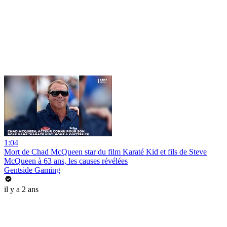
1:04
Mort de Chad McQueen star du film Karaté Kid et fils de Steve
McQueen à 63 ans, les causes révélées
Gentside Gaming
il y a 2 ans