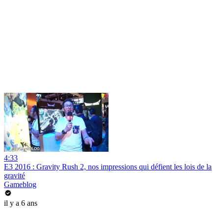
4:33
E3 2016 : Gravity Rush 2, nos impressions qui défient les lois de la
gravité
Gameblog
il y a 6 ans