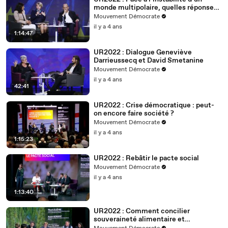
monde multipolaire, quelles réponses
européennes ?
Mouvement Démocrate
il y a 4 ans
1:14:47
UR2022 : Dialogue Geneviève
Darrieussecq et David Smetanine
Mouvement Démocrate
il y a 4 ans
42:41
UR2022 : Crise démocratique : peut-
on encore faire société ?
Mouvement Démocrate
il y a 4 ans
1:15:23
UR2022 : Rebâtir le pacte social
Mouvement Démocrate
il y a 4 ans
1:13:40
UR2022 : Comment concilier
souveraineté alimentaire et
changement climatique ?