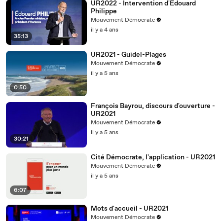
UR2022 - Intervention d'Edouard
Philippe
Mouvement Démocrate
il y a 4 ans
35:13
UR2021 - Guidel-Plages
Mouvement Démocrate
il y a 5 ans
0:50
François Bayrou, discours d'ouverture -
UR2021
Mouvement Démocrate
il y a 5 ans
30:21
Cité Démocrate, l'application - UR2021
Mouvement Démocrate
il y a 5 ans
6:07
Mots d'accueil - UR2021
Mouvement Démocrate