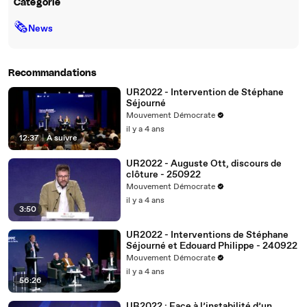
Catégorie
🗞
News
Recommandations
UR2022 - Intervention de Stéphane
Séjourné
Mouvement Démocrate
il y a 4 ans
12:37
|
À suivre
UR2022 - Auguste Ott, discours de
clôture - 250922
Mouvement Démocrate
il y a 4 ans
3:50
UR2022 - Interventions de Stéphane
Séjourné et Edouard Philippe - 240922
Mouvement Démocrate
il y a 4 ans
56:26
UR2022 : Face à l’instabilité d’un