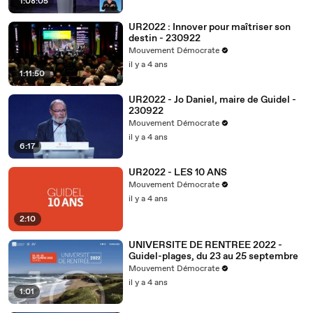
1:08:05
UR2022 : Innover pour maîtriser son
destin - 230922
Mouvement Démocrate
il y a 4 ans
1:11:50
UR2022 - Jo Daniel, maire de Guidel -
230922
Mouvement Démocrate
il y a 4 ans
6:17
UR2022 - LES 10 ANS
Mouvement Démocrate
il y a 4 ans
2:10
UNIVERSITE DE RENTREE 2022 -
Guidel-plages, du 23 au 25 septembre
Mouvement Démocrate
il y a 4 ans
1:01