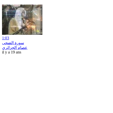
1:03
سورة الضحى
عصام الجزائري
il y a 19 ans