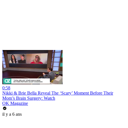
0:58
Nikki & Brie Bella Reveal The ‘Scary’ Moment Before Their
Mom’s Brain Surgery: Watch
OK Magazine
il y a 6 ans