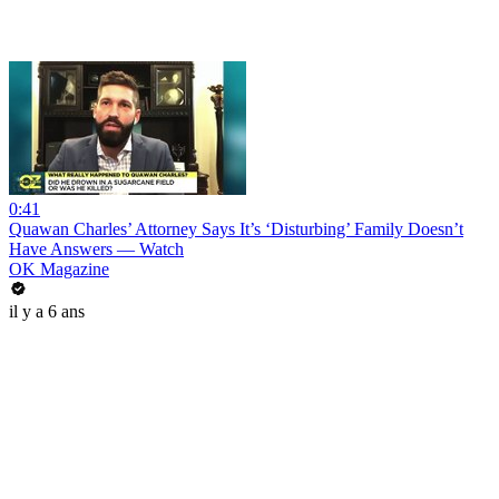
0:41
Quawan Charles’ Attorney Says It’s ‘Disturbing’ Family Doesn’t
Have Answers — Watch
OK Magazine
il y a 6 ans