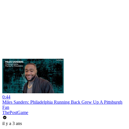
0:44
Miles Sanders: Philadelphia Running Back Grew Up A Pittsburgh
Fan
ThePostGame
il y a 3 ans