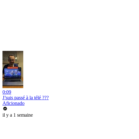
0:09
J’suis passé à la télé ???
Aficionado
il y a 1 semaine