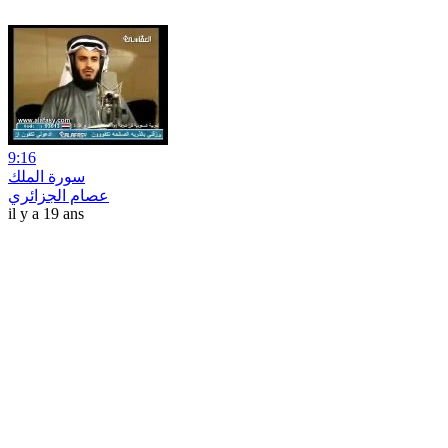
9:16
سورة الملك
عصام الجزائري
il y a 19 ans