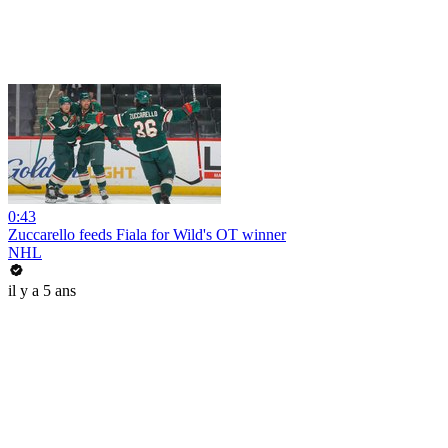
0:43
Zuccarello feeds Fiala for Wild's OT winner
NHL
il y a 5 ans