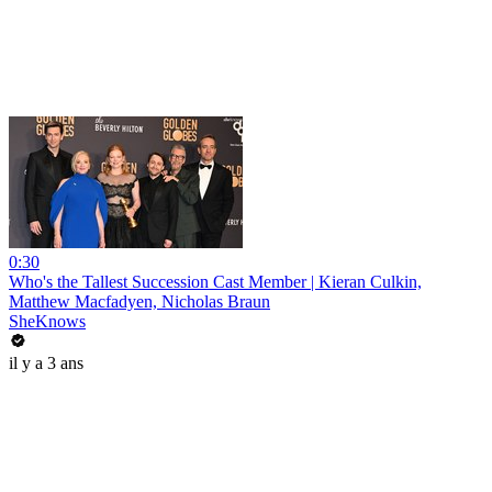
0:30
Who's the Tallest Succession Cast Member | Kieran Culkin,
Matthew Macfadyen, Nicholas Braun
SheKnows
il y a 3 ans