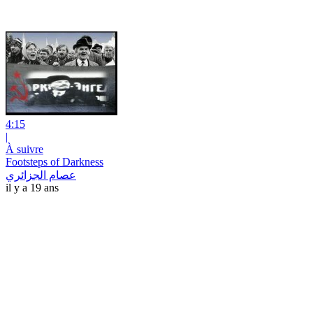
4:15
|
À suivre
Footsteps of Darkness
عصام الجزائري
il y a 19 ans