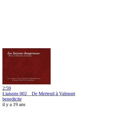
2:59
Liaisons 002 _ De Merteuil à Valmont
benedicite
il y a 19 ans