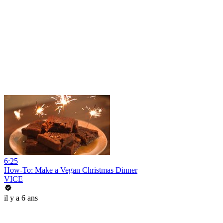
6:25
How-To: Make a Vegan Christmas Dinner
VICE
il y a 6 ans