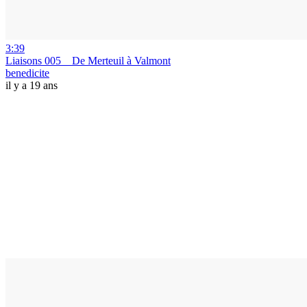
3:39
Liaisons 005 _ De Merteuil à Valmont
benedicite
il y a 19 ans