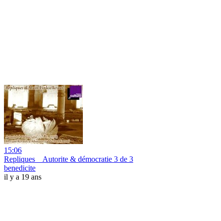
15:06
Repliques _ Autorite & démocratie 3 de 3
benedicite
il y a 19 ans