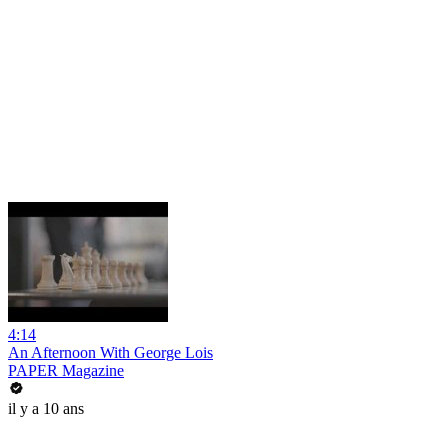
4:14
An Afternoon With George Lois
PAPER Magazine
il y a 10 ans