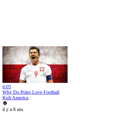
6:05
Why Do Poles Love Football
Kult America
il y a 8 ans