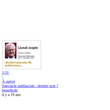
2:31
|
À suivre
Spectacle antifasciste : dernier acte ?
benedicite
il y a 19 ans