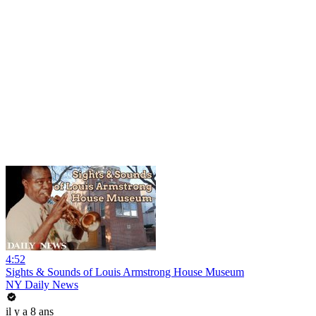
4:52
Sights & Sounds of Louis Armstrong House Museum
NY Daily News
il y a 8 ans