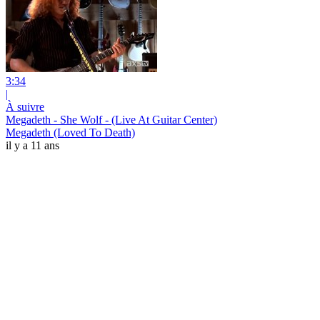
3:34
|
À suivre
Megadeth - She Wolf - (Live At Guitar Center)
Megadeth (Loved To Death)
il y a 11 ans