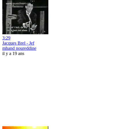
3:29
Jacques Brel - Jef
mhand noureddine
il y a 19 ans