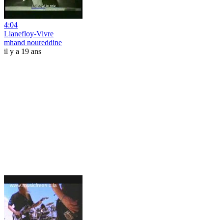
4:04
Lianefloy-Vivre
mhand noureddine
il y a 19 ans