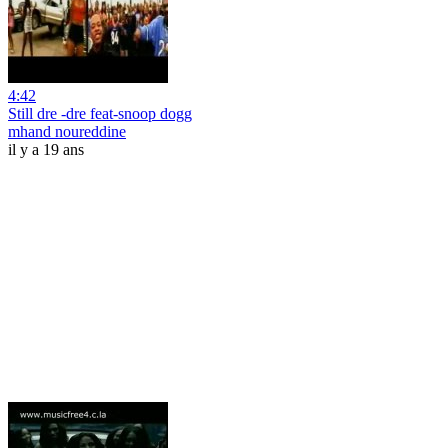
4:42
Still dre -dre feat-snoop dogg
mhand noureddine
il y a 19 ans