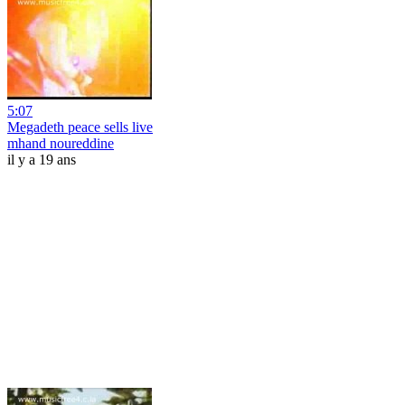
5:07
Megadeth peace sells live
mhand noureddine
il y a 19 ans