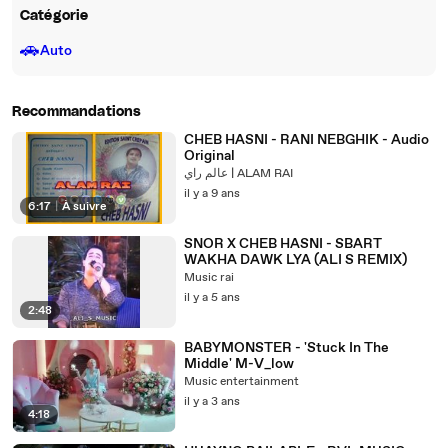
Catégorie
🚗
Auto
Recommandations
CHEB HASNI - RANI NEBGHIK - Audio
Original
عالم راي | ALAM RAI
il y a 9 ans
6:17
|
À suivre
SNOR X CHEB HASNI - SBART
WAKHA DAWK LYA (ALI S REMIX)
Music rai
il y a 5 ans
2:48
BABYMONSTER - 'Stuck In The
Middle' M-V_low
Music entertainment
il y a 3 ans
4:18