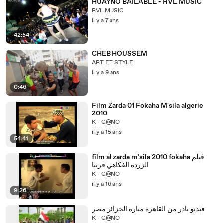
HUAYNO BAILABLE - RVL MUSIC
RVL MUSIC
il y a 7 ans
42:54
CHEB HOUSSEM
ART ET STYLE
il y a 9 ans
0:46
Film Zarda 01 Fokaha M'sila algerie
2010
K - G@NO
il y a 15 ans
54:41
film al zarda m'sila 2010 fokaha فيلم
الزردة الفكاهي قريبا
K - G@NO
il y a 16 ans
9:26
فيديو نادر من القاهرة مبارة الجزائر مصر
K - G@NO