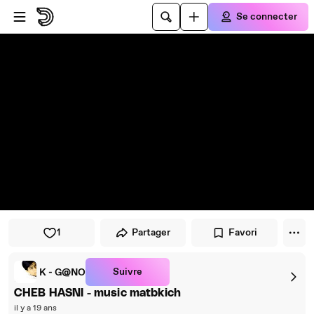
Passer au player
Passer au contenu principal
Se connecter
1
Partager
Favori
Suivre
K - G@NO
CHEB HASNI - music matbkich
il y a 19 ans