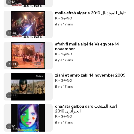
9:12
msila afrah algerie 2010 تاهل للمونديال
K - G@NO
il y a 17 ans
9:30
afrah fi msila algérie Vs egypte 14
november
K - G@NO
il y a 17 ans
7:09
ziani et amro zaki 14 november 2009
K - G@NO
il y a 17 ans
5:33
cha7ata galbou daro اغنية المنتخب
الجزائري 2010
K - G@NO
il y a 17 ans
5:17