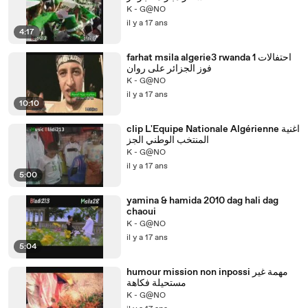
K - G@NO
il y a 17 ans
4:17
farhat msila algerie3 rwanda 1 احتفالات
فوز الجزائر على روان
K - G@NO
il y a 17 ans
10:10
clip L'Equipe Nationale Algérienne اغنية
المنتخب الوطني الجز
K - G@NO
il y a 17 ans
5:00
yamina & hamida 2010 dag hali dag
chaoui
K - G@NO
il y a 17 ans
5:04
humour mission non inpossi مهمة غير
مستحيلة فكاهة
K - G@NO