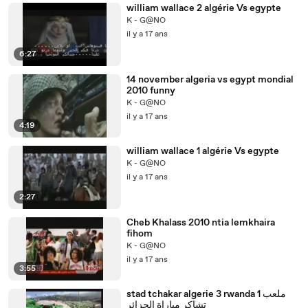
william wallace 2 algérie Vs egypte
K - G@NO
il y a 17 ans
6:27
14 november algeria vs egypt mondial
2010 funny
K - G@NO
il y a 17 ans
4:19
william wallace 1 algérie Vs egypte
K - G@NO
il y a 17 ans
2:27
Cheb Khalass 2010 ntia lemkhaira
fihom
K - G@NO
il y a 17 ans
3:55
stad tchakar algerie 3 rwanda 1 ملعب
تشاكر مباراة الجزائر