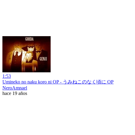
1:53
Umineko no naku koro ni OP - うみねこのなく頃に OP
NeroAmnael
hace 19 años