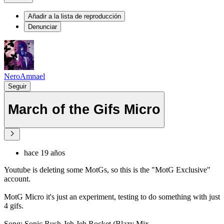
Añadir a la lista de reproducción
Denunciar
NeroAmnael
Seguir
March of the Gifs Micro
hace 19 años
Youtube is deleting some MotGs, so this is the "MotG Exclusive"
account.
MotG Micro it's just an experiment, testing to do something with just
4 gifs.
Song: Sonic Rush-Jeh Jeh Rocket (Blazy Mix