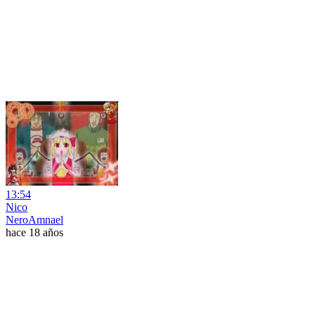
13:54
Nico
NeroAmnael
hace 18 años