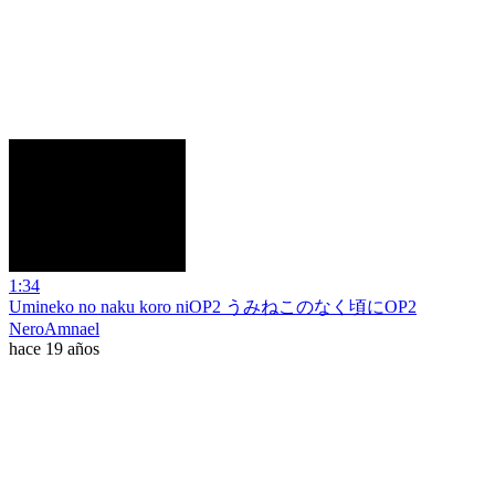
1:34
Umineko no naku koro niOP2 うみねこのなく頃にOP2
NeroAmnael
hace 19 años