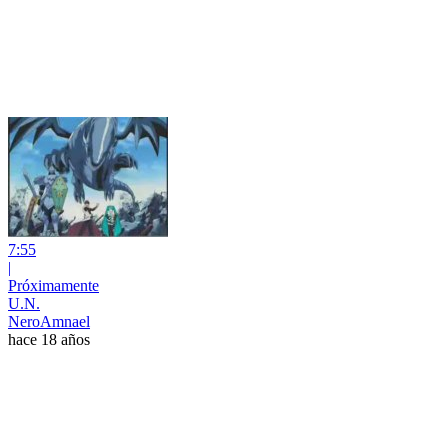
7:55
|
Próximamente
U.N.
NeroAmnael
hace 18 años