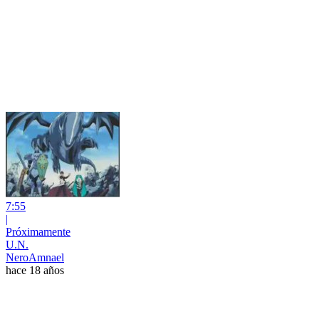
7:55
|
Próximamente
U.N.
NeroAmnael
hace 18 años