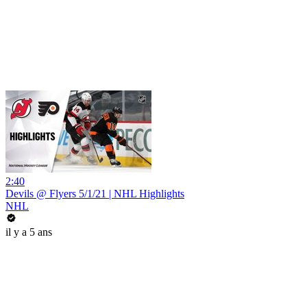
2:40
Devils @ Flyers 5/1/21 | NHL Highlights
NHL
il y a 5 ans