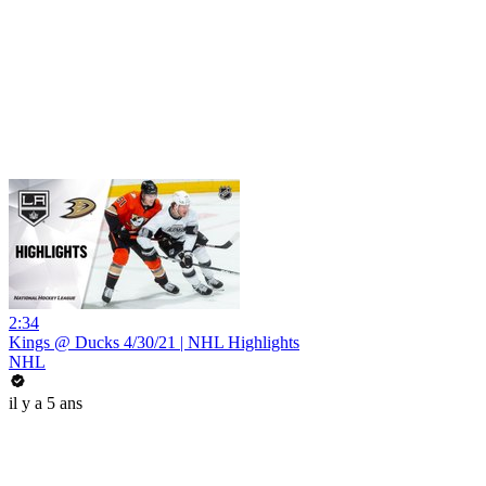
2:34
Kings @ Ducks 4/30/21 | NHL Highlights
NHL
il y a 5 ans