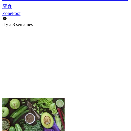
🏆⚽️
ZoneFoot
il y a 3 semaines