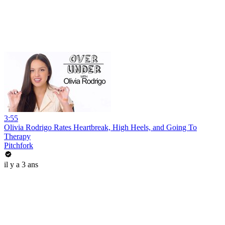
3:55
Olivia Rodrigo Rates Heartbreak, High Heels, and Going To
Therapy
Pitchfork
il y a 3 ans