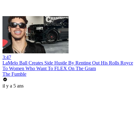
3:47
LaMelo Ball Creates Side Hustle By Renting Out His Rolls Royce
To Women Who Want To FLEX On The Gram
The Fumble
il y a 5 ans