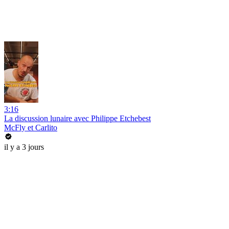
3:16
La discussion lunaire avec Philippe Etchebest
McFly et Carlito
il y a 3 jours