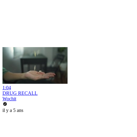
1:04
DRUG RECALL
Wochit
il y a 5 ans