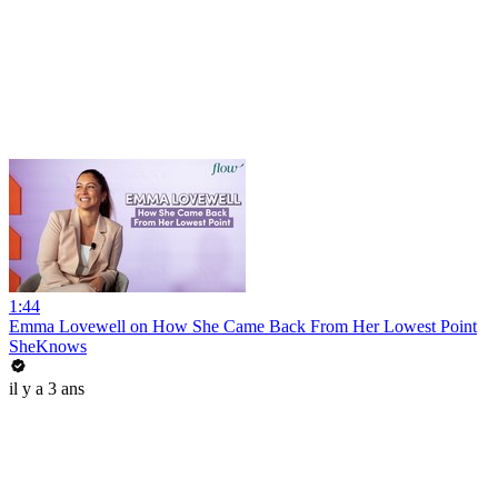
1:44
Emma Lovewell on How She Came Back From Her Lowest Point
SheKnows
il y a 3 ans