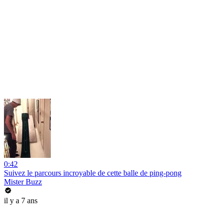
0:42
Suivez le parcours incroyable de cette balle de ping-pong
Mister Buzz
il y a 7 ans