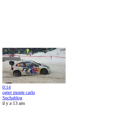
0:14
ogier monte carlo
Suchablog
il y a 13 ans