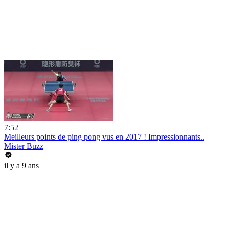
7:52
Meilleurs points de ping pong vus en 2017 ! Impressionnants..
Mister Buzz
il y a 9 ans