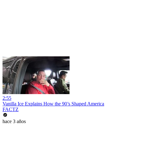
2:55
Vanilla Ice Explains How the 90’s Shaped America
FACTZ
hace 3 años