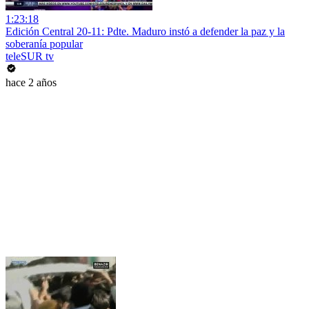
1:23:18
Edición Central 20-11: Pdte. Maduro instó a defender la paz y la
soberanía popular
teleSUR tv
hace 2 años