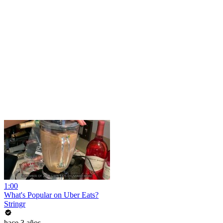
1:00
What's Popular on Uber Eats?
Stringr
hace 3 años