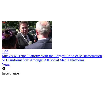
1:08
Musk’s X Is ‘the Platform With the Largest Ratio of Misinformation
or Disinformation’ Amongst All Social Media Platforms
Veuer
hace 3 años