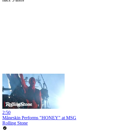
2:50
Måneskin Performs "HONEY" at MSG
Rolling Stone