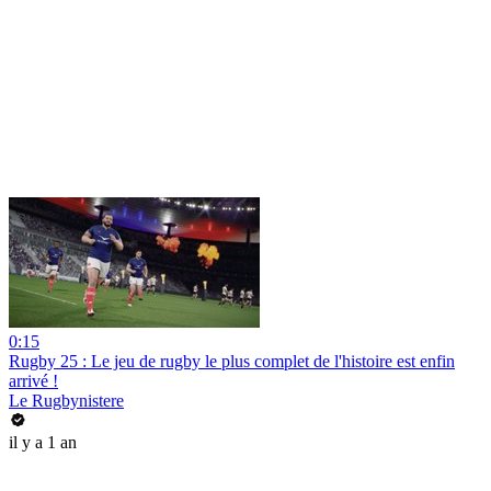
0:15
Rugby 25 : Le jeu de rugby le plus complet de l'histoire est enfin
arrivé !
Le Rugbynistere
il y a 1 an