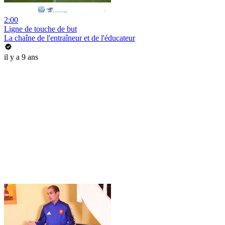
2:00
Ligne de touche de but
La chaîne de l'entraîneur et de l'éducateur
il y a 9 ans