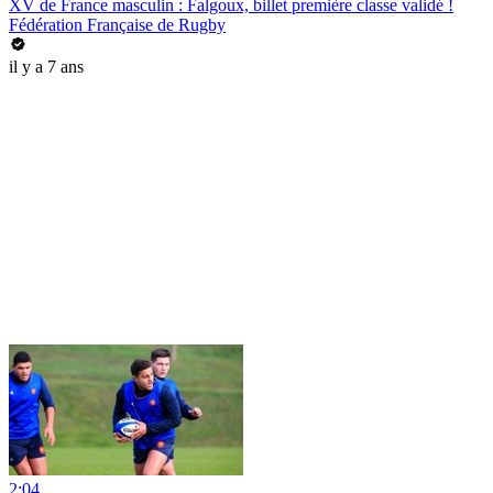
XV de France masculin : Falgoux, billet première classe validé !
Fédération Française de Rugby
il y a 7 ans
2:04