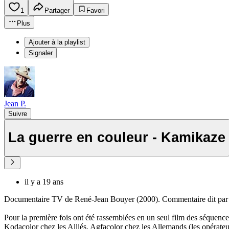
1
Partager
Favori
Plus
Ajouter à la playlist
Signaler
Jean P.
Suivre
La guerre en couleur - Kamikaze
il y a 19 ans
Documentaire TV de René-Jean Bouyer (2000). Commentaire dit par 
Pour la première fois ont été rassemblées en un seul film des séquenc
Kodacolor chez les Alliés, Agfacolor chez les Allemands (les opérateu