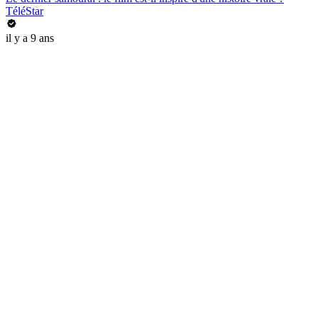
TéléStar
il y a 9 ans