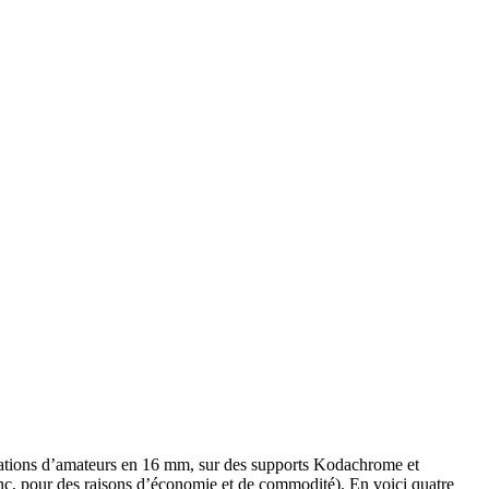
lisations d’amateurs en 16 mm, sur des supports Kodachrome et
anc, pour des raisons d’économie et de commodité). En voici quatre