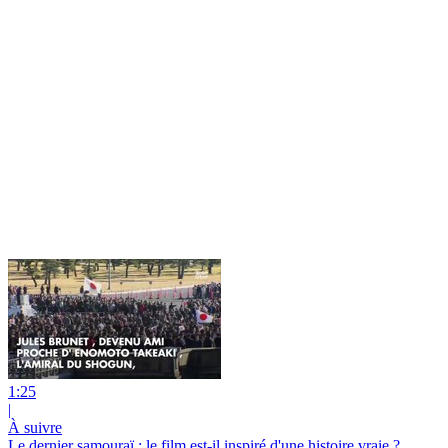
1:25
|
À suivre
Le dernier samouraï : le film est-il inspiré d'une histoire vraie ?