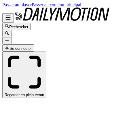
Passer au player
Passer au contenu principal
Rechercher
Se connecter
Regarder en plein écran