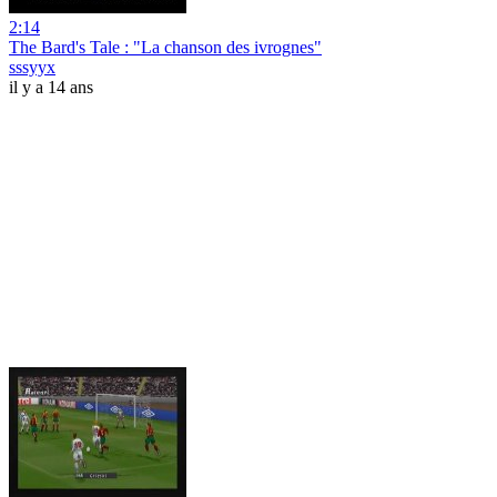
2:14
The Bard's Tale : "La chanson des ivrognes"
sssyyx
il y a 14 ans