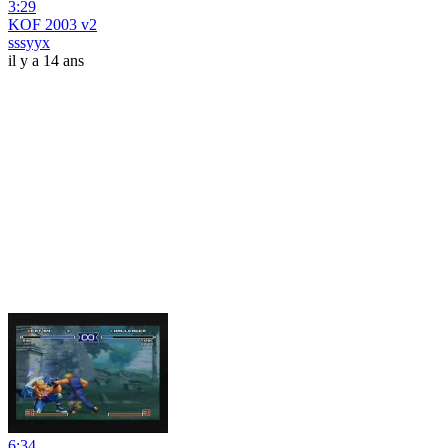
3:29
KOF 2003 v2
sssyyx
il y a 14 ans
6:34