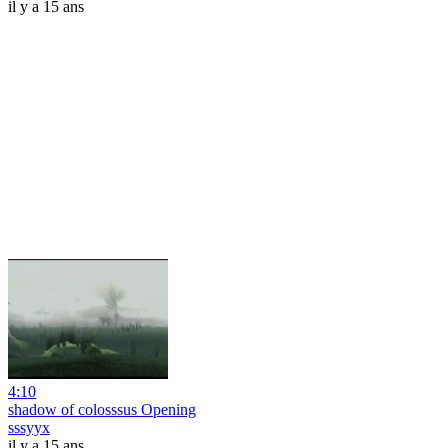
il y a 15 ans
4:10
shadow of colosssus Opening
sssyyx
il y a 15 ans