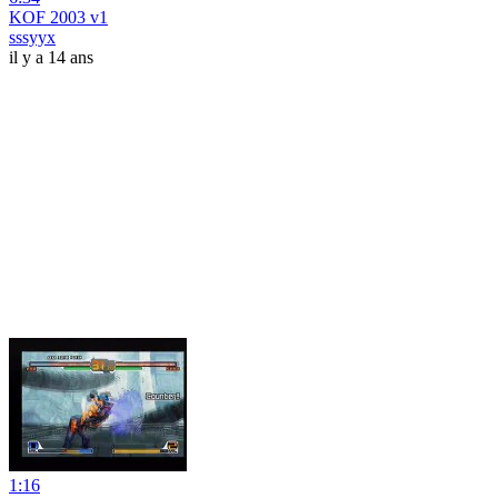
KOF 2003 v1
sssyyx
il y a 14 ans
1:16