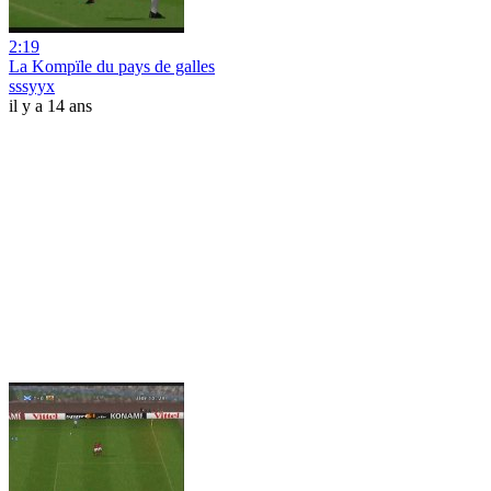
2:19
La Kompïle du pays de galles
sssyyx
il y a 14 ans