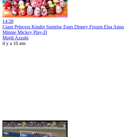
14:28
Giant Princess Kinder Surprise Eggs Disney Frozen Elsa Anna
Minnie Mickey Play-D
Majdi Azzabi
il y a 10 ans