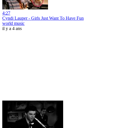
4:27
Cyndi Lauper - Girls Just Want To Have Fun
world music
il y a 4 ans