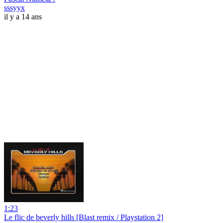
sssyyx
il y a 14 ans
1:23
Le flic de beverly hills [Blast remix / Playstation 2]