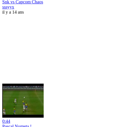
Snk vs Capcom Chaos
sssyyx
il y a 14 ans
0:44
Pascal Numeta !