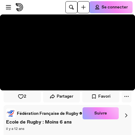
Passer au player
Passer au contenu principal
Se connecter
2
Partager
Favori
Suivre
Fédération Française de Rugby
Ecole de Rugby : Moins 6 ans
il y a 12 ans