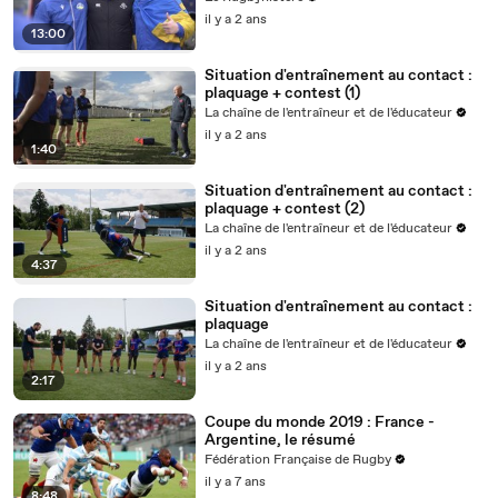
il y a 2 ans
13:00
Situation d'entraînement au contact :
plaquage + contest (1)
La chaîne de l'entraîneur et de l'éducateur
il y a 2 ans
1:40
Situation d'entraînement au contact :
plaquage + contest (2)
La chaîne de l'entraîneur et de l'éducateur
il y a 2 ans
4:37
Situation d'entraînement au contact :
plaquage
La chaîne de l'entraîneur et de l'éducateur
il y a 2 ans
2:17
Coupe du monde 2019 : France -
Argentine, le résumé
Fédération Française de Rugby
il y a 7 ans
8:48