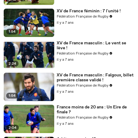
XV de France féminin : 7 l'unité !
Fédération Française de Rugby
il y a 7 ans
1:54
XV de France masculin : Le vent se
lève !
Fédération Française de Rugby
il y a 7 ans
2:24
XV de France masculin : Falgoux, billet
première classe validé !
Fédération Française de Rugby
il y a 7 ans
1:54
France moins de 20 ans : Un Eire de
finale ?
Fédération Française de Rugby
il y a 7 ans
2:04