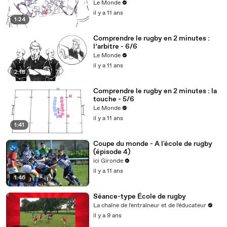
Le Monde
il y a 11 ans
1:24
Comprendre le rugby en 2 minutes :
l’arbitre - 6/6
Le Monde
il y a 11 ans
2:18
Comprendre le rugby en 2 minutes : la
touche - 5/6
Le Monde
il y a 11 ans
1:41
Coupe du monde - A l'école de rugby
(épisode 4)
ici Gironde
il y a 11 ans
1:46
Séance-type École de rugby
La chaîne de l'entraîneur et de l'éducateur
il y a 9 ans