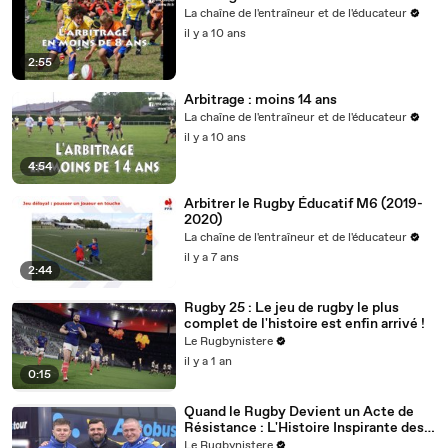
La chaîne de l'entraîneur et de l'éducateur
il y a 10 ans
2:55
Arbitrage : moins 14 ans
La chaîne de l'entraîneur et de l'éducateur
il y a 10 ans
4:54
Arbitrer le Rugby Éducatif M6 (2019-
2020)
La chaîne de l'entraîneur et de l'éducateur
il y a 7 ans
2:44
Rugby 25 : Le jeu de rugby le plus
complet de l'histoire est enfin arrivé !
Le Rugbynistere
il y a 1 an
0:15
Quand le Rugby Devient un Acte de
Résistance : L'Histoire Inspirante des
Ukrainiens
Le Rugbynistere