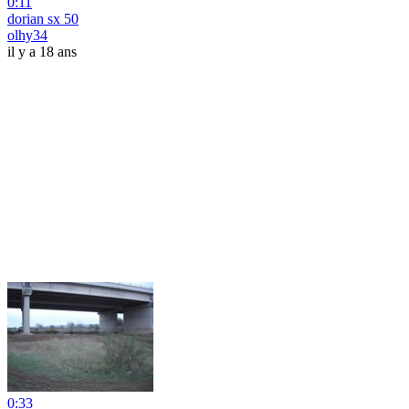
0:11
dorian sx 50
olhy34
il y a 18 ans
0:33