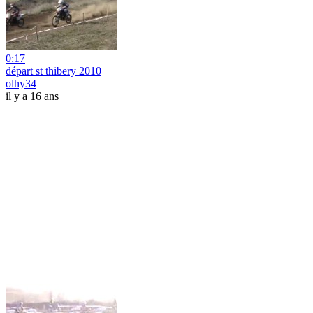
0:17
départ st thibery 2010
olhy34
il y a 16 ans