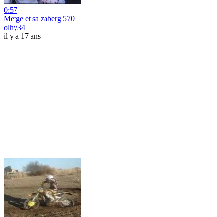
0:57
Metge et sa zaberg 570
olhy34
il y a 17 ans