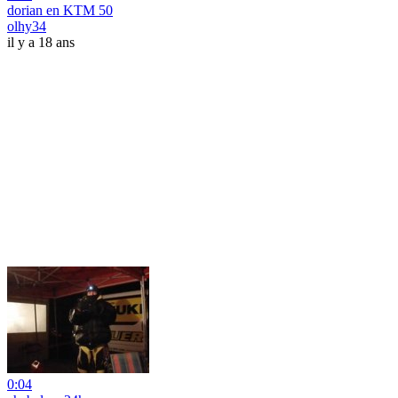
dorian en KTM 50
olhy34
il y a 18 ans
0:04