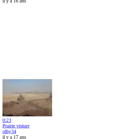
il y a 16 ans
0:23
Prairie vistuer
olhy34
il y a 17 ans