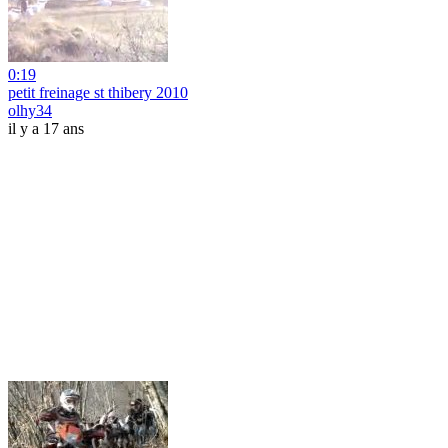
0:19
petit freinage st thibery 2010
olhy34
il y a 17 ans