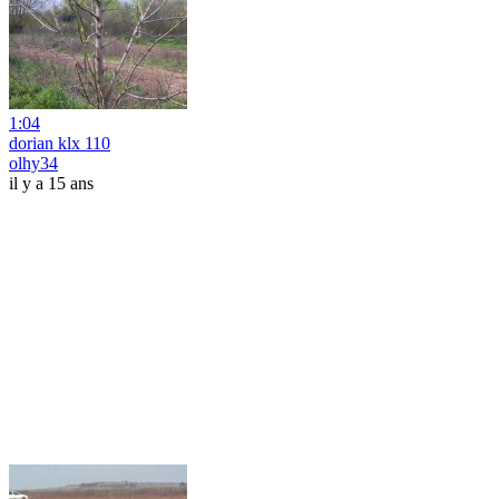
1:04
dorian klx 110
olhy34
il y a 15 ans