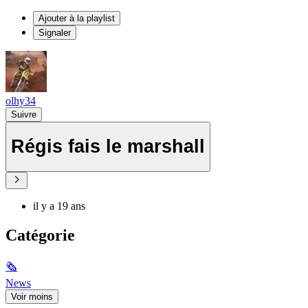
Ajouter à la playlist
Signaler
olhy34
Suivre
Régis fais le marshall
il y a 19 ans
Catégorie
🗞
News
Voir moins