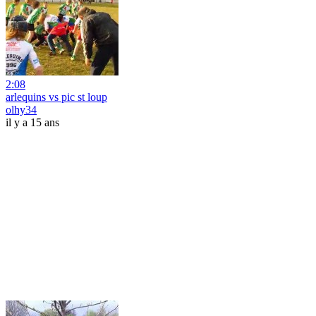
2:08
arlequins vs pic st loup
olhy34
il y a 15 ans