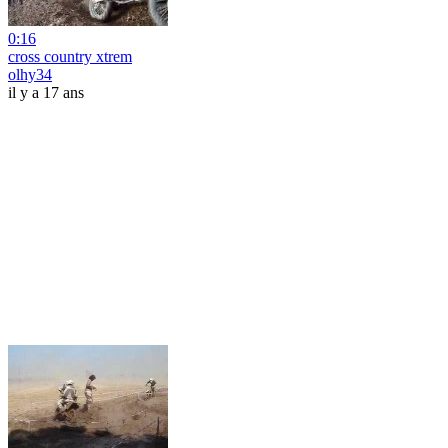
0:16
cross country xtrem
olhy34
il y a 17 ans