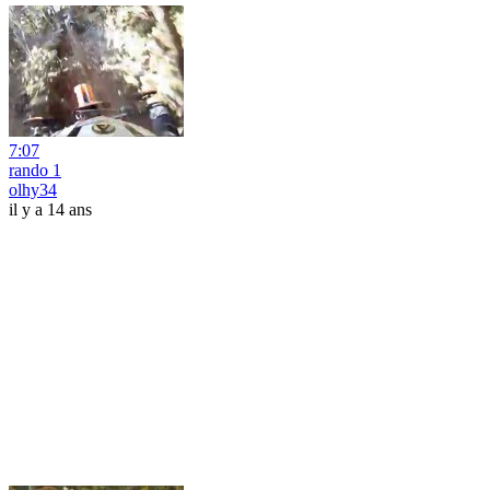
7:07
rando 1
olhy34
il y a 14 ans