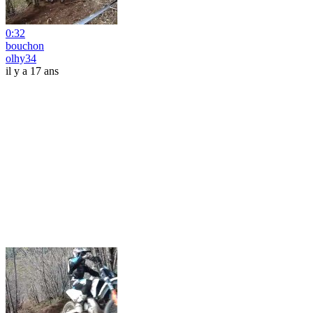
0:32
bouchon
olhy34
il y a 17 ans