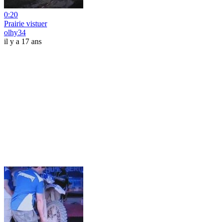
0:20
Prairie vistuer
olhy34
il y a 17 ans