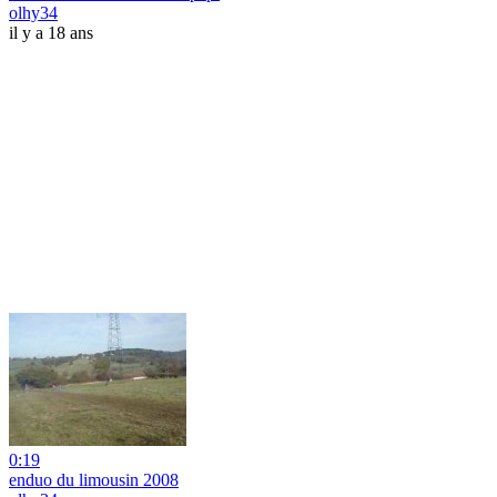
olhy34
il y a 18 ans
0:19
enduo du limousin 2008