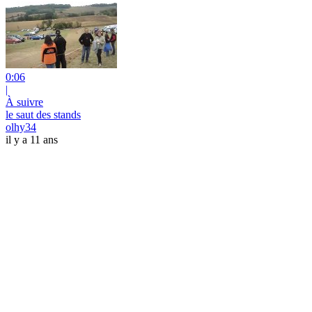
0:06
|
À suivre
le saut des stands
olhy34
il y a 11 ans