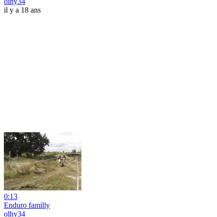
olhy34
il y a 18 ans
0:13
Enduro familly
olhy34