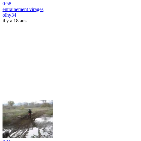
0:58
entrainement virages
olhy34
il y a 18 ans