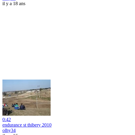
il y a 18 ans
0:42
endurance st thibery 2010
olhy34