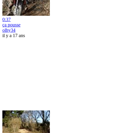
0:37
ça pousse
olhy34
il y a 17 ans