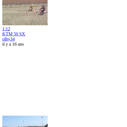
1:12
KTM 50 SX
olhy34
il y a 16 ans