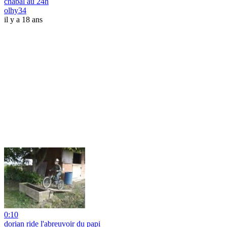
chabal au 24h
olhy34
il y a 18 ans
0:10
dorian ride l'abreuvoir du papi