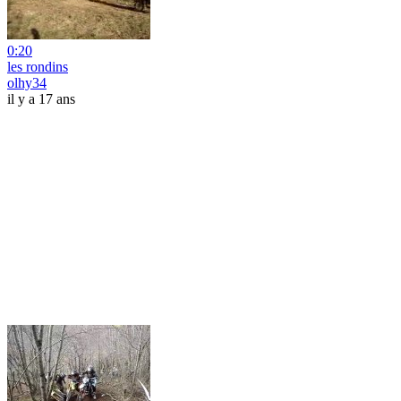
0:20
les rondins
olhy34
il y a 17 ans