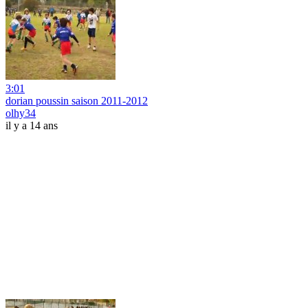
3:01
dorian poussin saison 2011-2012
olhy34
il y a 14 ans