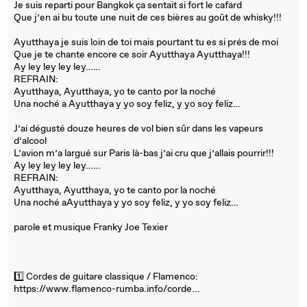
Je suis reparti pour Bangkok ça sentait si fort le cafard
Que j’en ai bu toute une nuit de ces bières au goût de whisky!!!
Ayutthaya je suis loin de toi mais pourtant tu es si prés de moi
Que je te chante encore ce soir Ayutthaya Ayutthaya!!!
Ay ley ley ley ley……
REFRAIN:
Ayutthaya, Ayutthaya, yo te canto por la noché
Una noché a Ayutthaya y yo soy feliz, y yo soy feliz…
J’ai dégusté douze heures de vol bien sûr dans les vapeurs
d’alcool
L’avion m’a largué sur Paris là-bas j’ai cru que j’allais pourrir!!!
Ay ley ley ley ley……
REFRAIN:
Ayutthaya, Ayutthaya, yo te canto por la noché
Una noché aAyutthaya y yo soy feliz, y yo soy feliz…
parole et musique Franky Joe Texier
1️⃣ Cordes de guitare classique / Flamenco:
https://www.flamenco-rumba.info/corde...