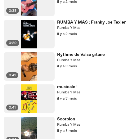
il y a 2 mois
0:38
RUMBA Y MAS : Franky Joe Texier
Rumba Y Mas
il y a 2 mois
0:29
Rythme de Valse gitane
Rumba Y Mas
il y a 8 mois
0:41
musicale !
Rumba Y Mas
il y a 8 mois
0:41
Scorpion
Rumba Y Mas
il y a 8 mois