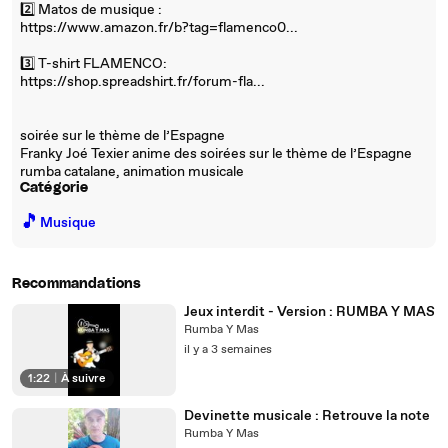
2️⃣ Matos de musique :
https://www.amazon.fr/b?tag=flamenco0...
3️⃣ T-shirt FLAMENCO:
https://shop.spreadshirt.fr/forum-fla...
soirée sur le thème de l’Espagne
Franky Joé Texier anime des soirées sur le thème de l’Espagne
rumba catalane, animation musicale
Catégorie
🎵
Musique
Recommandations
Jeux interdit - Version : RUMBA Y MAS
Rumba Y Mas
il y a 3 semaines
1:22
|
À suivre
Devinette musicale : Retrouve la note
Rumba Y Mas