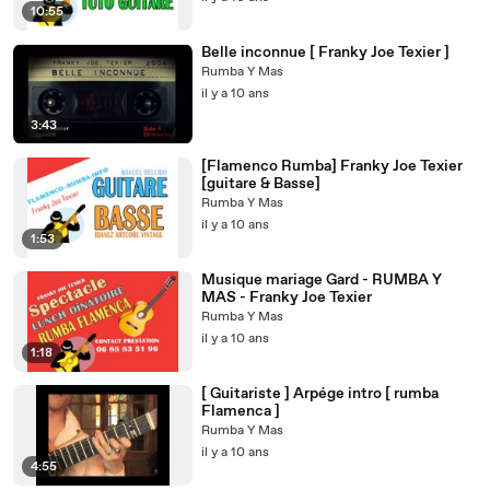
10:55
Belle inconnue [ Franky Joe Texier ]
Rumba Y Mas
il y a 10 ans
3:43
[Flamenco Rumba] Franky Joe Texier
[guitare & Basse]
Rumba Y Mas
il y a 10 ans
1:53
Musique mariage Gard - RUMBA Y
MAS - Franky Joe Texier
Rumba Y Mas
il y a 10 ans
1:18
[ Guitariste ] Arpége intro [ rumba
Flamenca ]
Rumba Y Mas
il y a 10 ans
4:55