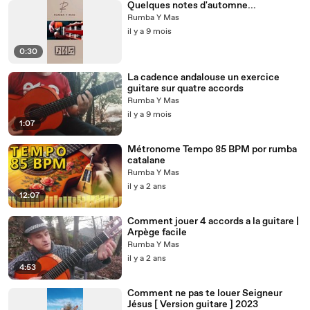
Quelques notes d'automne...
Rumba Y Mas
il y a 9 mois
0:30
La cadence andalouse un exercice
guitare sur quatre accords
Rumba Y Mas
il y a 9 mois
1:07
Métronome Tempo 85 BPM por rumba
catalane
Rumba Y Mas
il y a 2 ans
12:07
Comment jouer 4 accords a la guitare |
Arpège facile
Rumba Y Mas
il y a 2 ans
4:53
Comment ne pas te louer Seigneur
Jésus [ Version guitare ] 2023