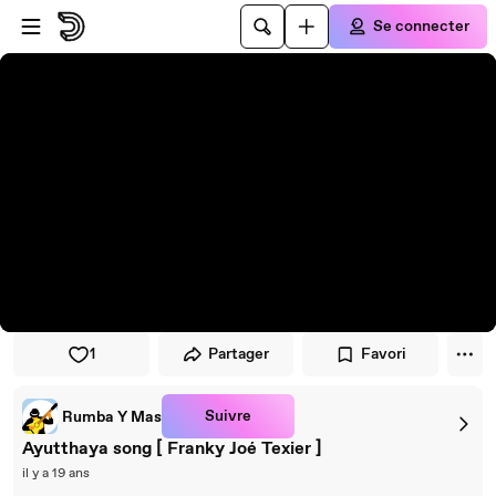
Passer au player
Passer au contenu principal
Se connecter
1
Partager
Favori
Suivre
Rumba Y Mas
Ayutthaya song [ Franky Joé Texier ]
il y a 19 ans