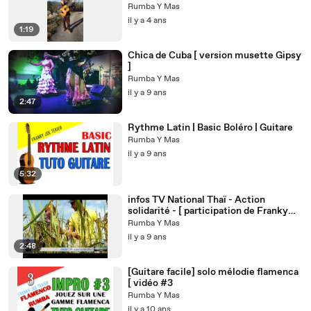
Rumba Y Mas
il y a 4 ans
1:19
Chica de Cuba [ version musette Gipsy
]
Rumba Y Mas
il y a 9 ans
2:47
Rythme Latin | Basic Boléro | Guitare
Rumba Y Mas
il y a 9 ans
5:32
infos TV National Thaï - Action
solidarité - [ participation de Franky
Joe Texier ]
Rumba Y Mas
il y a 9 ans
2:48
[Guitare facile] solo mélodie flamenca
[ vidéo #3
Rumba Y Mas
il y a 10 ans