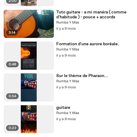
2:00
Tuto guitare - a mi manéra ( comme
d'habitude ) - pouce + accords
Rumba Y Mas
il y a 9 mois
3:14
Formation d'une aurore boréale.
Rumba Y Mas
il y a 9 mois
0:48
Sur le thème de Pharaon...
Rumba Y Mas
il y a 9 mois
0:54
guitare
Rumba Y Mas
il y a 9 mois
0:23