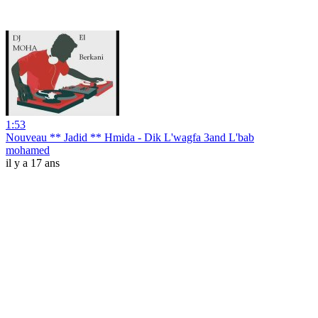
1:53
Nouveau ** Jadid ** Hmida - Dik L'wagfa 3and L'bab
mohamed
il y a 17 ans