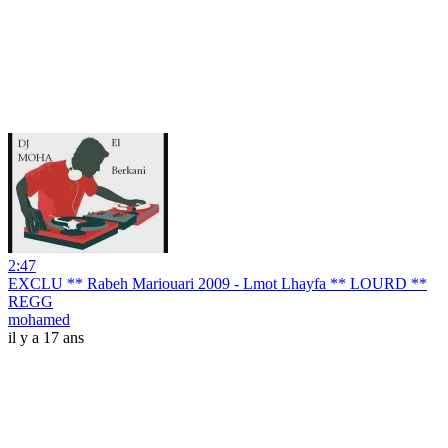
2:47
EXCLU ** Rabeh Mariouari 2009 - Lmot Lhayfa ** LOURD **
REGG
mohamed
il y a 17 ans