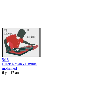
5:18
CHeb Rayan - L'mima
mohamed
il y a 17 ans