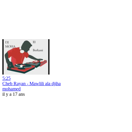
5:25
Cheb Rayan - Mawlili ala djiha
mohamed
il y a 17 ans