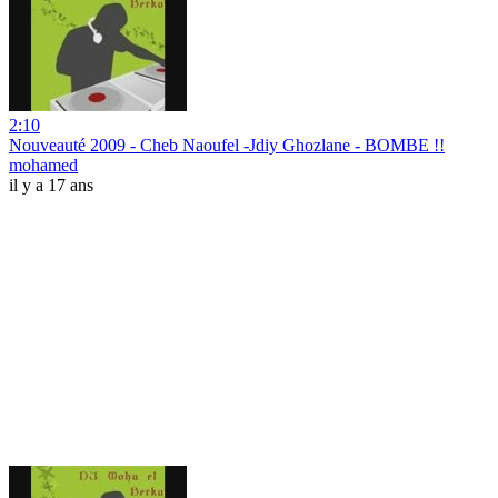
2:10
Nouveauté 2009 - Cheb Naoufel -Jdiy Ghozlane - BOMBE !!
mohamed
il y a 17 ans