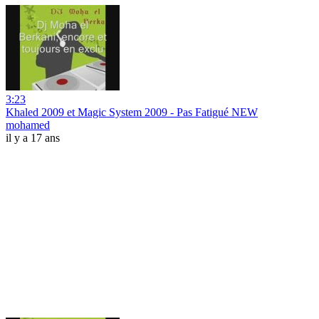
3:23
Khaled 2009 et Magic System 2009 - Pas Fatigué NEW
mohamed
il y a 17 ans