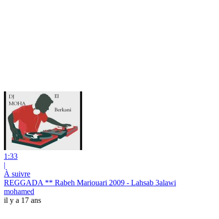
1:33
|
À suivre
REGGADA ** Rabeh Mariouari 2009 - Lahsab 3alawi
mohamed
il y a 17 ans