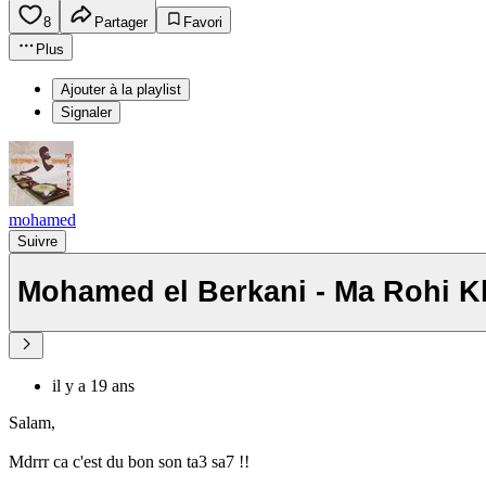
8
Partager
Favori
Plus
Ajouter à la playlist
Signaler
mohamed
Suivre
Mohamed el Berkani - Ma Rohi K
il y a 19 ans
Salam,
Mdrrr ca c'est du bon son ta3 sa7 !!