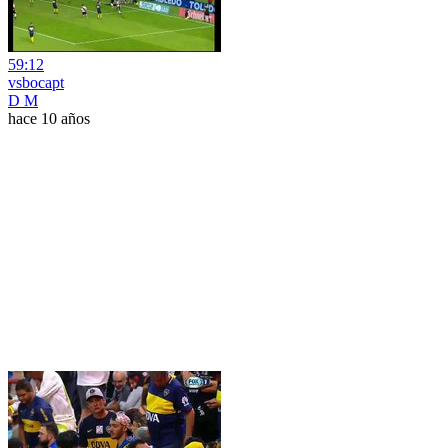
59:12
vsbocapt
D M
hace 10 años