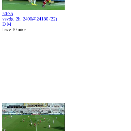
50:35
vsvdg_2h_2400@24180 (22)
D M
hace 10 años