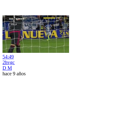
54:49
2hvgc
D M
hace 9 años