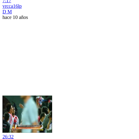
7:17
vrcca16lp
D M
hace 10 años
26:32