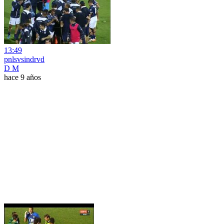
13:49
pnlsvsindrvd
D M
hace 9 años