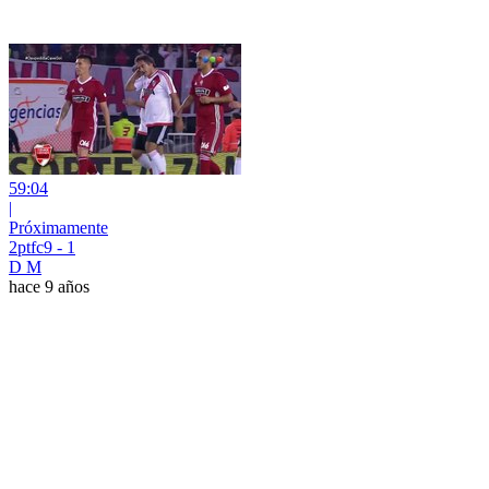
59:04
|
Próximamente
2ptfc9 - 1
D M
hace 9 años