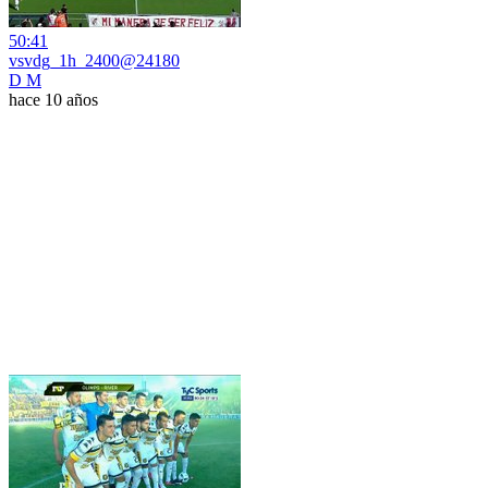
50:41
vsvdg_1h_2400@24180
D M
hace 10 años