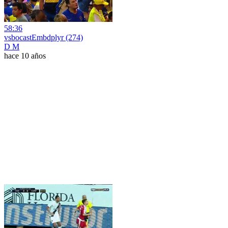
58:36
vsbocastEmbdplyr (274)
D M
hace 10 años