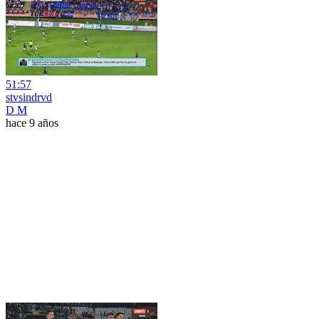
51:57
stvsindrvd
D M
hace 9 años