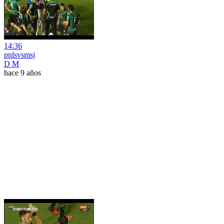
14:36
pnlsvsmsj
D M
hace 9 años