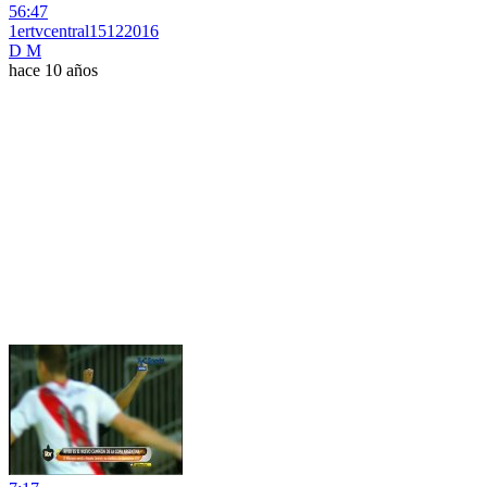
56:47
1ertvcentral15122016
D M
hace 10 años