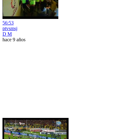
56:53
ptvsmsj
D M
hace 9 años