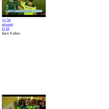
51:56
stvsmsj
D M
hace 9 años