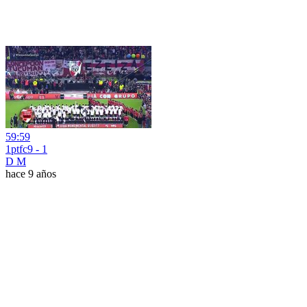
59:59
1ptfc9 - 1
D M
hace 9 años