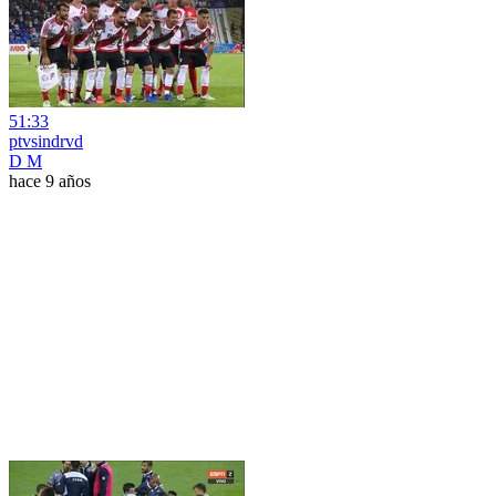
51:33
ptvsindrvd
D M
hace 9 años