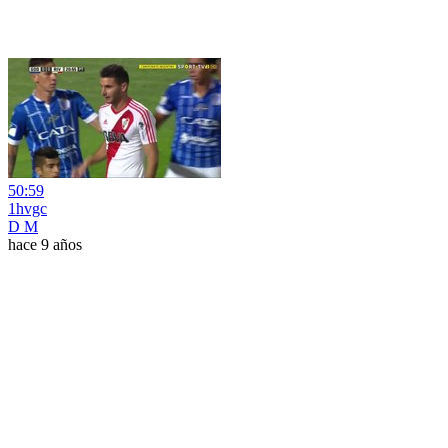
50:59
1hvgc
D M
hace 9 años