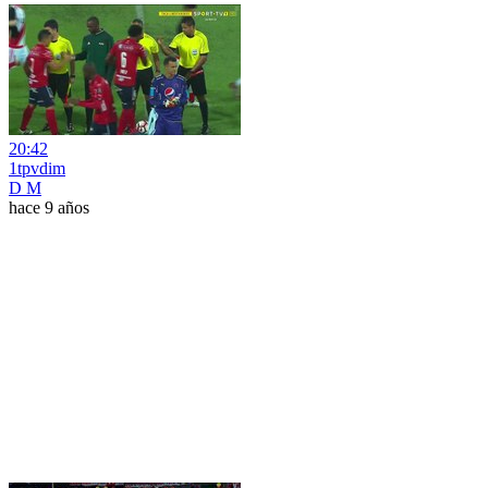
20:42
1tpvdim
D M
hace 9 años