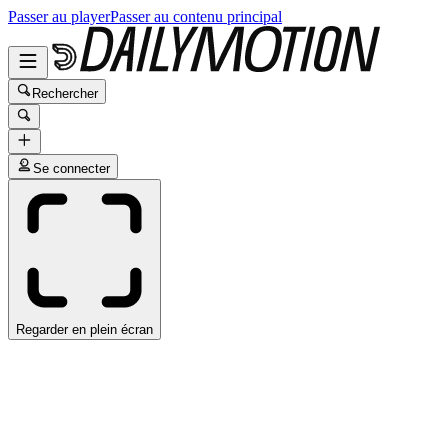
Passer au player
Passer au contenu principal
Rechercher
Se connecter
Regarder en plein écran