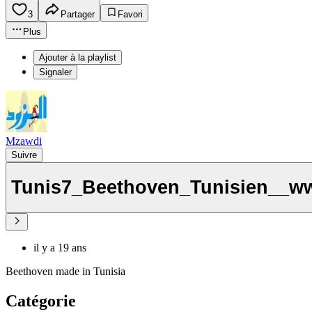
3
Partager
Favori
Plus
Ajouter à la playlist
Signaler
Mzawdi
Suivre
Tunis7_Beethoven_Tunisien__w
il y a 19 ans
Beethoven made in Tunisia
Catégorie