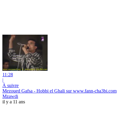
11:28
|
À suivre
Mezoued Gafsa - Hobbi el Ghali sur www.fann-cha3bi.com
Mzawdi
il y a 11 ans