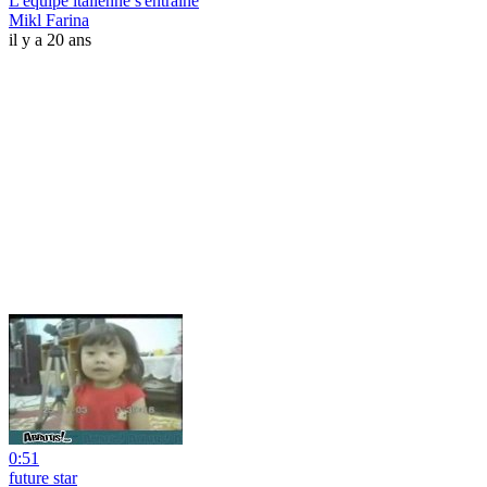
L'équipe italienne s'entraine
Mikl Farina
il y a 20 ans
0:51
future star