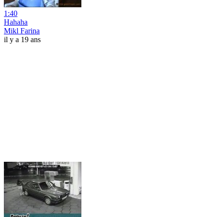
1:40
Hahaha
Mikl Farina
il y a 19 ans