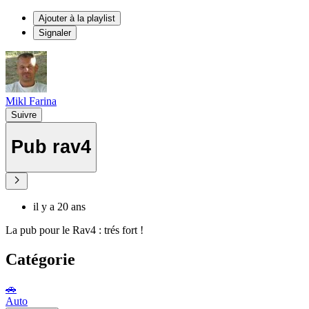
Ajouter à la playlist
Signaler
Mikl Farina
Suivre
Pub rav4
il y a 20 ans
La pub pour le Rav4 : trés fort !
Catégorie
🚗
Auto