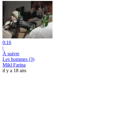
0:16
|
À suivre
Les hommes (3)
Mikl Farina
il y a 18 ans