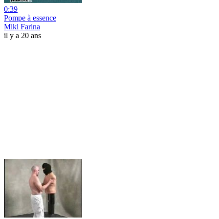
0:39
Pompe à essence
Mikl Farina
il y a 20 ans