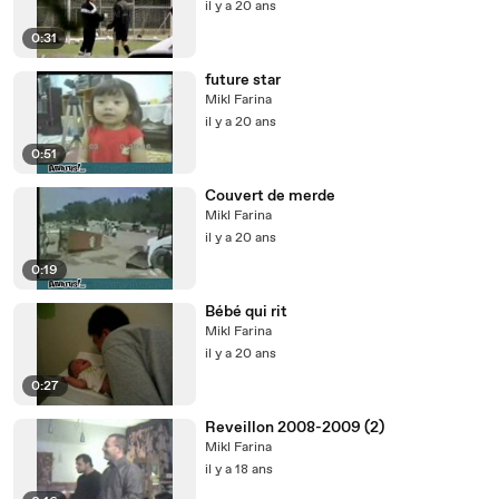
il y a 20 ans
0:31
future star
Mikl Farina
il y a 20 ans
0:51
Couvert de merde
Mikl Farina
il y a 20 ans
0:19
Bébé qui rit
Mikl Farina
il y a 20 ans
0:27
Reveillon 2008-2009 (2)
Mikl Farina
il y a 18 ans