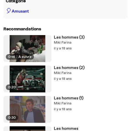
Catégorie
🎈
Amusant
Recommandations
Les hommes (3)
Mikl Farina
il y a 18 ans
0:16
|
À suivre
Les hommes (2)
Mikl Farina
il y a 18 ans
0:20
Les hommes (1)
Mikl Farina
il y a 18 ans
0:30
Les hommes