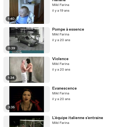
Hahaha
Mikl Farina
il y a 19 ans
1:40
Pompe à essence
Mikl Farina
il y a 20 ans
0:39
Violence
Mikl Farina
il y a 20 ans
1:34
Evanescence
Mikl Farina
il y a 20 ans
3:35
L'équipe italienne s'entraine
Mikl Farina