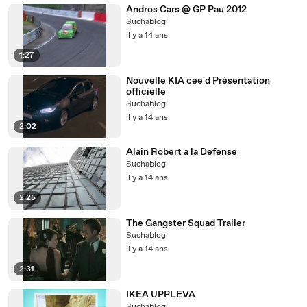
Andros Cars @ GP Pau 2012
Suchablog
il y a 14 ans
1:27
Nouvelle KIA cee'd Présentation
officielle
Suchablog
il y a 14 ans
2:02
Alain Robert a la Defense
Suchablog
il y a 14 ans
2:25
The Gangster Squad Trailer
Suchablog
il y a 14 ans
2:31
IKEA UPPLEVA