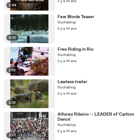
il y a 14 ans
2:44
Few Words Teaser
Suchablog
il y a 14 ans
4:10
Free Riding in Rio
Suchablog
il y a 14 ans
2:15
Lawless trailer
Suchablog
il y a 14 ans
2:31
Alfonso Ribeiro -- LEADER of 'Carlton
Dance'
Suchablog
il y a 14 ans
3:57