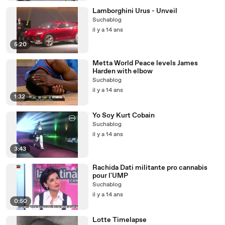
Lamborghini Urus - Unveil
Suchablog
il y a 14 ans
5:20
Metta World Peace levels James
Harden with elbow
Suchablog
il y a 14 ans
1:32
Yo Soy Kurt Cobain
Suchablog
il y a 14 ans
3:43
Rachida Dati militante pro cannabis
pour l'UMP
Suchablog
il y a 14 ans
0:50
Lotte Timelapse