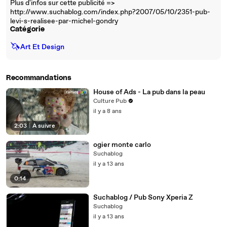
Plus d'infos sur cette publicité =>
http://www.suchablog.com/index.php?2007/05/10/2351-pub-
levi-s-realisee-par-michel-gondry
Catégorie
🦄
Art Et Design
Recommandations
House of Ads - La pub dans la peau
Culture Pub
il y a 8 ans
2:03
|
À suivre
ogier monte carlo
Suchablog
il y a 13 ans
0:14
Suchablog / Pub Sony Xperia Z
Suchablog
il y a 13 ans