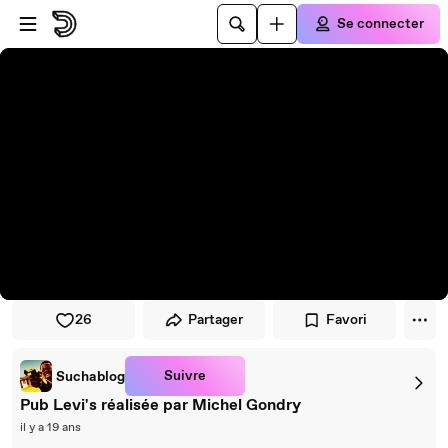
Passer au player
Passer au contenu principal
Se connecter
26
Partager
Favori
Suivre
Suchablog
Pub Levi's réalisée par Michel Gondry
il y a 19 ans