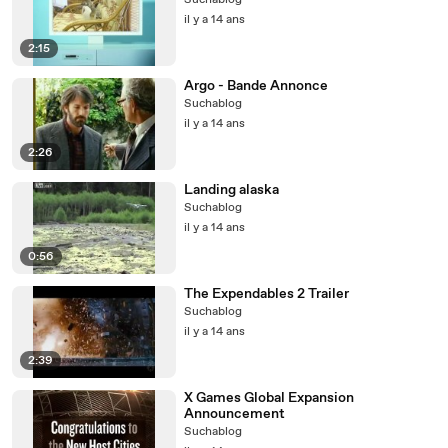
Suchablog
il y a 14 ans
2:15
Argo - Bande Annonce
Suchablog
il y a 14 ans
2:26
Landing alaska
Suchablog
il y a 14 ans
0:56
The Expendables 2 Trailer
Suchablog
il y a 14 ans
2:39
X Games Global Expansion
Announcement
Suchablog