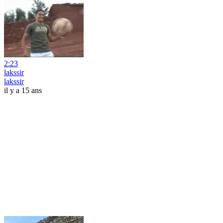
2:23
lakssir
lakssir
il y a 15 ans