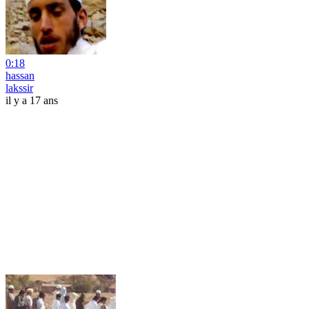
0:18
hassan
lakssir
il y a 17 ans