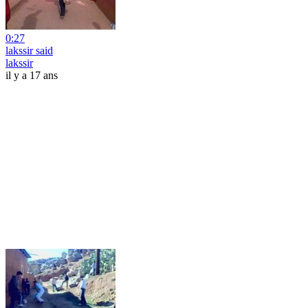
0:27
lakssir said
lakssir
il y a 17 ans