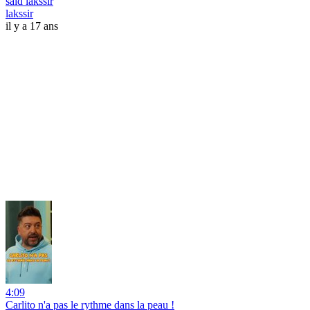
said lakssir
lakssir
il y a 17 ans
4:09
Carlito n'a pas le rythme dans la peau !