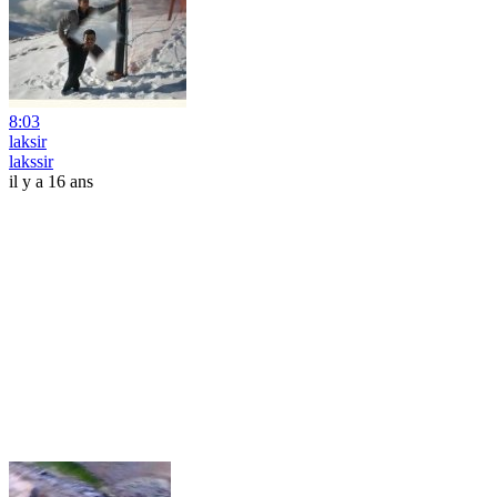
8:03
laksir
lakssir
il y a 16 ans