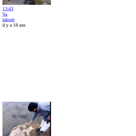
13:43
Sa
lakssir
il y a 18 ans