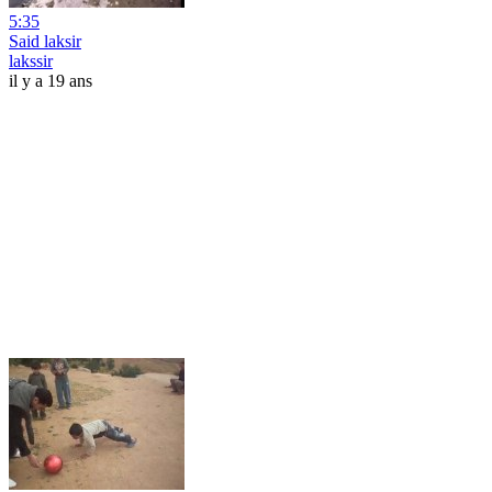
5:35
Said laksir
lakssir
il y a 19 ans