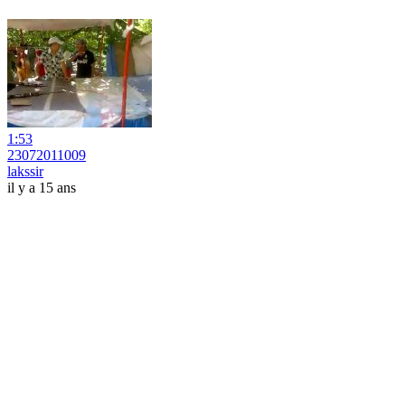
1:53
23072011009
lakssir
il y a 15 ans