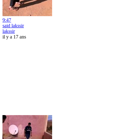
9:47
said lakssir
lakssir
il y a 17 ans