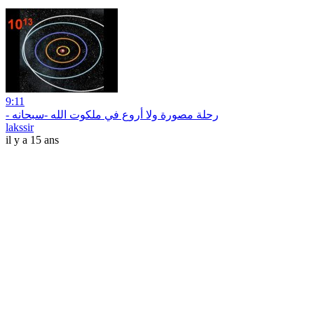
9:11
lakssir
il y a 15 ans