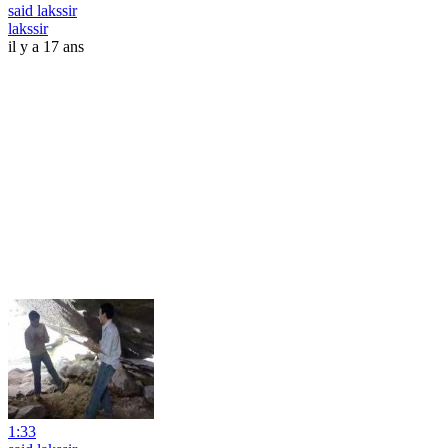
said lakssir
lakssir
il y a 17 ans
1:33