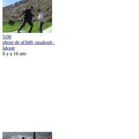
5:00
photo de al3id6 -tasakssit -
lakssir
il y a 16 ans