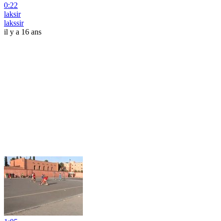
0:22
laksir
lakssir
il y a 16 ans