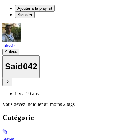
Ajouter à la playlist
Signaler
lakssir
Suivre
Said042
il y a 19 ans
Vous devez indiquer au moins 2 tags
Catégorie
🗞
News