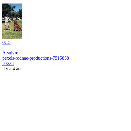
0:15
|
À suivre
pexels-rodnae-productions-7515858
lakssir
il y a 4 ans