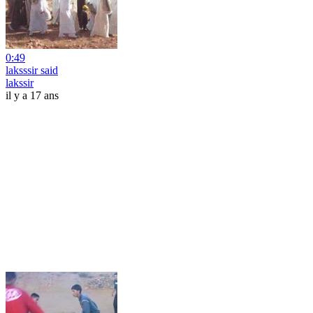
0:49
laksssir said
lakssir
il y a 17 ans