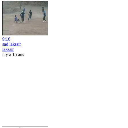
9:16
sad lakssir
lakssir
il y a 15 ans