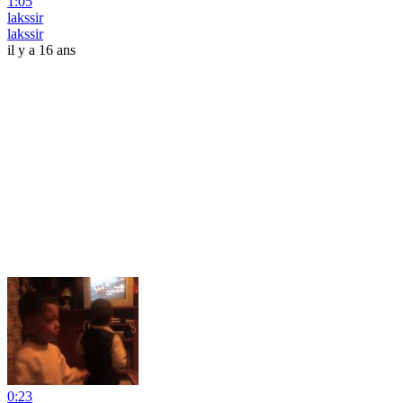
1:05
lakssir
lakssir
il y a 16 ans
0:23