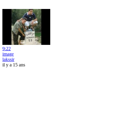
9:22
image
lakssir
il y a 15 ans