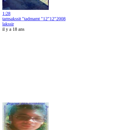
1:28
tamsakssit "tadmamt "12"12"2008
lakssir
il y a 18 ans