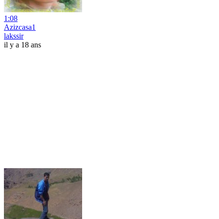
1:08
Azizcasa1
lakssir
il y a 18 ans