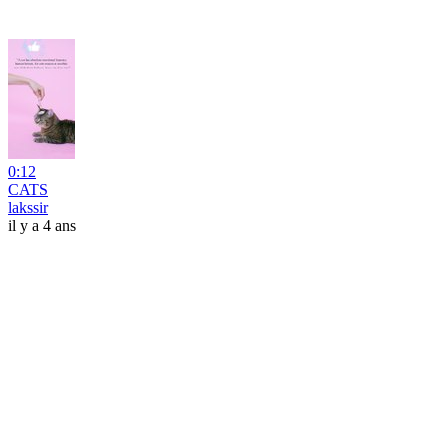
0:12
CATS
lakssir
il y a 4 ans