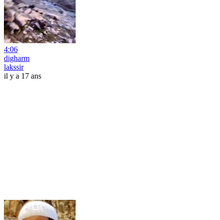
4:06
digharm
lakssir
il y a 17 ans