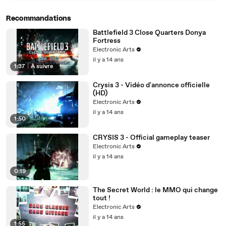
Recommandations
Battlefield 3 Close Quarters Donya
Fortress
Electronic Arts
il y a 14 ans
1:37
|
À suivre
Crysis 3 - Vidéo d'annonce officielle
(HD)
Electronic Arts
il y a 14 ans
1:50
CRYSIS 3 - Official gameplay teaser
Electronic Arts
il y a 14 ans
0:19
The Secret World : le MMO qui change
tout !
Electronic Arts
il y a 14 ans
1:55