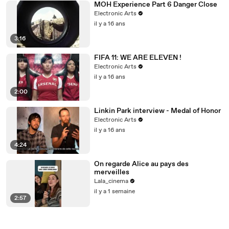
MOH Experience Part 6 Danger Close
Electronic Arts
il y a 16 ans
3:16
FIFA 11: WE ARE ELEVEN !
Electronic Arts
il y a 16 ans
2:00
Linkin Park interview - Medal of Honor
Electronic Arts
il y a 16 ans
4:24
On regarde Alice au pays des
merveilles
Lala_cinema
il y a 1 semaine
2:57