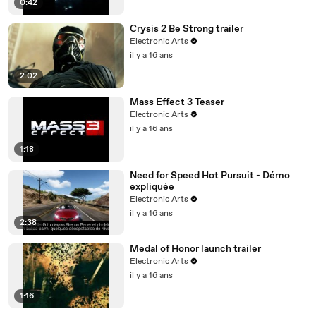
0:42
Crysis 2 Be Strong trailer
Electronic Arts
il y a 16 ans
2:02
Mass Effect 3 Teaser
Electronic Arts
il y a 16 ans
1:18
Need for Speed Hot Pursuit - Démo
expliquée
Electronic Arts
il y a 16 ans
2:38
Medal of Honor launch trailer
Electronic Arts
il y a 16 ans
1:16