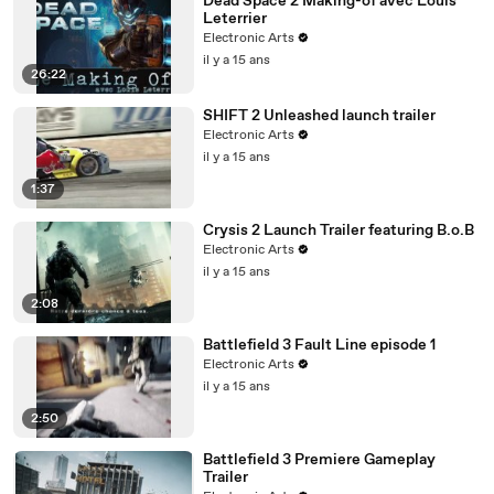
Dead Space 2 Making-of avec Louis
Leterrier
Electronic Arts
il y a 15 ans
26:22
SHIFT 2 Unleashed launch trailer
Electronic Arts
il y a 15 ans
1:37
Crysis 2 Launch Trailer featuring B.o.B
Electronic Arts
il y a 15 ans
2:08
Battlefield 3 Fault Line episode 1
Electronic Arts
il y a 15 ans
2:50
Battlefield 3 Premiere Gameplay
Trailer