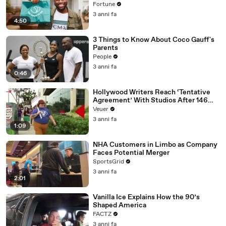
Fortune
3 anni fa
4:50
3 Things to Know About Coco Gauff's
Parents
People
3 anni fa
0:46
Hollywood Writers Reach ‘Tentative
Agreement’ With Studios After 146
Day Strike
Veuer
3 anni fa
1:09
NHA Customers in Limbo as Company
Faces Potential Merger
SportsGrid
3 anni fa
2:01
Vanilla Ice Explains How the 90’s
Shaped America
FACTZ
3 anni fa