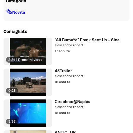
Categoria
🗞
Novità
Consigliato
"Alì BumaYe" Frank Sent Us + Sine
alessandro roberti
17 anni fa
2:21
|
Prossimi video
45Trailer
alessandro roberti
18 anni fa
0:28
Circoloco@Naples
alessandro roberti
18 anni fa
3:35
ANTICLUB