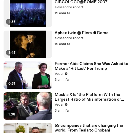
CIRCOLOCO@ROME 2007
alessandro roberti
19 anni fa
4:38
Aphex twin @ Fiera di Roma
alessandro roberti
19 anni fa
3:45
Former Aide Claims She Was Asked to
Make a ‘Hit List’ For Trump
Veuer
3 anni fa
0:51
Musk’s X Is ‘the Platform With the
Largest Ratio of Misinformation or
Disinformation’ Amongst All Social
Veuer
Media Platforms
3 anni fa
1:08
59 companies that are changing the
world: From Tesla to Chobani