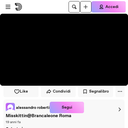
Vai al lettore
Passa al contenuto principale
Accedi
Like
Condividi
Segnalibro
Segui
alessandro roberti
Misskittin@Brancaleone Roma
19 anni fa