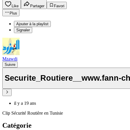
Like
Partager
Favori
Plus
Ajouter à la playlist
Signaler
Mzawdi
Suivre
Securite_Routiere__www.fann-c
il y a 19 ans
Clip Sécurité Routière en Tunisie
Catégorie