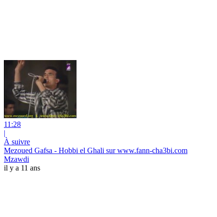
11:28
|
À suivre
Mezoued Gafsa - Hobbi el Ghali sur www.fann-cha3bi.com
Mzawdi
il y a 11 ans