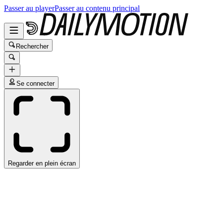
Passer au player
Passer au contenu principal
Rechercher
Se connecter
Regarder en plein écran